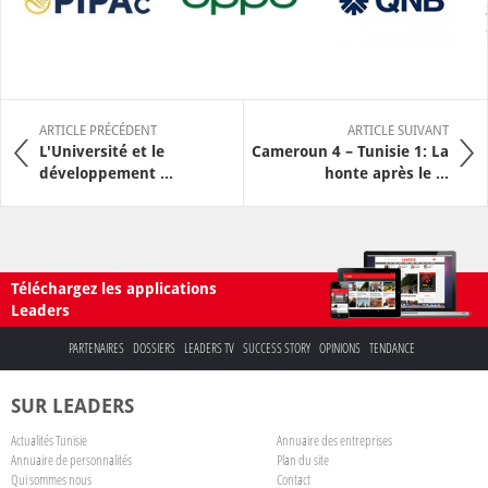
ARTICLE PRÉCÉDENT
ARTICLE SUIVANT
L'Université et le
Cameroun 4 – Tunisie 1: La
développement ...
honte après le ...
Téléchargez les applications
Leaders
PARTENAIRES
DOSSIERS
LEADERS TV
SUCCESS STORY
OPINIONS
TENDANCE
SUR LEADERS
Actualités Tunisie
Annuaire des entreprises
Annuaire de personnalités
Plan du site
Qui sommes nous
Contact