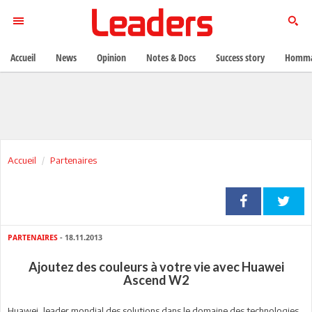
Accueil
News
Opinion
Notes & Docs
Success story
Homma
Accueil
Partenaires
PARTENAIRES
- 18.11.2013
Ajoutez des couleurs à votre vie avec Huawei
Ascend W2
Huawei, leader mondial des solutions dans le domaine des technologies