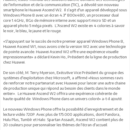
de l'information et de la communication (TIC), a dévoilé son nouveau
smartphone le Huawei Ascend W2. Il s'agit d'un appareil développé sous
Windows Phone 8 avec un écran 4.3" 800x480, un processeur dual
core 1.4GHz, 8Go de mémoire interne avec support micro SD et un
appareil photo 5 méga pixels. L’Ascend W2 existe en 4 colories à savoir
le noir, le bleu, le jaune et le rouge.
«S'appuyant sur le succès de notre premier appareil Windows Phone 8,
Huawei Ascend W1, nous avons crée la version W2 avec une technologie
de pointe avancée. Huawei Ascend W2 offre une expérience visuelle
impressionnante» a déclaré Kevin Ho, Président de la ligne de production
chez Huawei.
De son côté, M. Terry Myerson, Exécutive Vice Président du groupe des
systèmes d'exploitation chez Microsoft, a affirmé «Nous sommes ravis
de renforcer notre partenariat avec Huawei pour lancer une autre chaine
de production unique qui répond au besoin des clients dans le monde
entier». Le Huawei Ascend W2 offrira une expérience cohérente de
haute qualité de Windows Phone dans un univers coloré» a-t-il ajouté.
Le nouveau Windows Phone offre la possibilité d’enregistrement et de
lecture vidéo 720P. Avec plus de 175.000 applications, dont Pandora,
Hulu Plus, Tumblr et Halo: Spartan Assault, Ascend W2 contient plus de
20 couleurs pour personnaliser les thèmes de l'écran d'accueil.