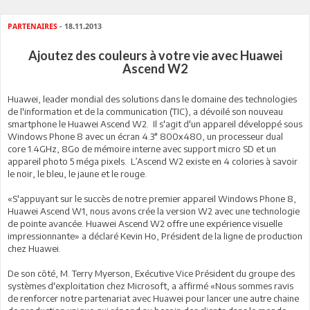
PARTENAIRES
- 18.11.2013
Ajoutez des couleurs à votre vie avec Huawei
Ascend W2
Huawei, leader mondial des solutions dans le domaine des technologies
de l'information et de la communication (TIC), a dévoilé son nouveau
smartphone le Huawei Ascend W2. Il s'agit d'un appareil développé sous
Windows Phone 8 avec un écran 4.3" 800x480, un processeur dual
core 1.4GHz, 8Go de mémoire interne avec support micro SD et un
appareil photo 5 méga pixels. L’Ascend W2 existe en 4 colories à savoir
le noir, le bleu, le jaune et le rouge.
«S'appuyant sur le succès de notre premier appareil Windows Phone 8,
Huawei Ascend W1, nous avons crée la version W2 avec une technologie
de pointe avancée. Huawei Ascend W2 offre une expérience visuelle
impressionnante» a déclaré Kevin Ho, Président de la ligne de production
chez Huawei.
De son côté, M. Terry Myerson, Exécutive Vice Président du groupe des
systèmes d'exploitation chez Microsoft, a affirmé «Nous sommes ravis
de renforcer notre partenariat avec Huawei pour lancer une autre chaine