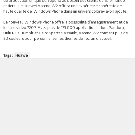
de production unique qui répond au besoin des clients dans le monde
entier». Le Huawei Ascend W2 offrira une expérience cohérente de
haute qualité de Windows Phone dans un univers coloré» a-t-il ajouté.
Le nouveau Windows Phone offre la possibilité d’enregistrement et de
lecture vidéo 720P. Avec plus de 175.000 applications, dont Pandora,
Hulu Plus, Tumblr et Halo: Spartan Assault, Ascend W2 contient plus de
20 couleurs pour personnaliser les thèmes de l'écran d'accueil.
:
Huawei
Tags