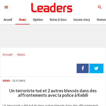
Accueil
News
Opinion
Notes & Docs
Success story
Homma
Accueil
News
NEWS
- 12.11.2013
Un terroriste tué et 2 autres blessés dans des
affrontements avec la police à Kebili
Un terroriste a été tué et deux autres blessés dans des affrontements