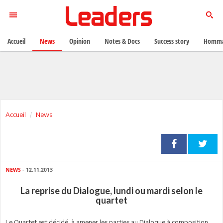
Accueil
News
Opinion
Notes & Docs
Success story
Homma
Accueil
News
NEWS
- 12.11.2013
La reprise du Dialogue, lundi ou mardi selon le
quartet
Le Quartet est décidé à amener les parties au Dialogue à composition,