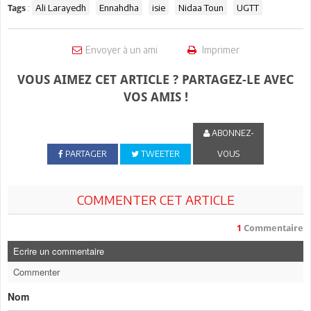
:
Ali Larayedh
Ennahdha
isie
Nidaa Toun
UGTT
Tags
Envoyer à un ami
Imprimer
VOUS AIMEZ CET ARTICLE ? PARTAGEZ-LE AVEC
VOS AMIS !
ABONNEZ-
PARTAGER
TWEETER
VOUS
COMMENTER CET ARTICLE
1
Commentaire
Ecrire un commentaire
Commenter
Nom