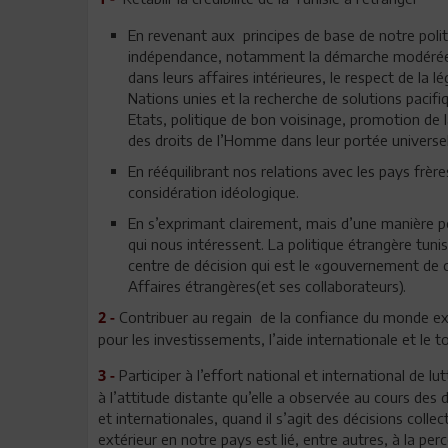
En revenant aux principes de base de notre polit
indépendance, notamment la démarche modérée, l
dans leurs affaires intérieures, le respect de la l
Nations unies et la recherche de solutions pacifiqu
Etats, politique de bon voisinage, promotion de 
des droits de l’Homme dans leur portée universel
En rééquilibrant nos relations avec les pays frère
considération idéologique.
En s’exprimant clairement, mais d’une manière po
qui nous intéressent. La politique étrangère tunis
centre de décision qui est le «gouvernement de 
Affaires étrangères(et ses collaborateurs).
Contribuer au regain de la confiance du monde ex
2 -
pour les investissements, l’aide internationale et le t
Participer à l’effort national et international de lu
3 -
à l’attitude distante qu’elle a observée au cours de
et internationales, quand il s’agit des décisions coll
extérieur en notre pays est lié, entre autres, à la p