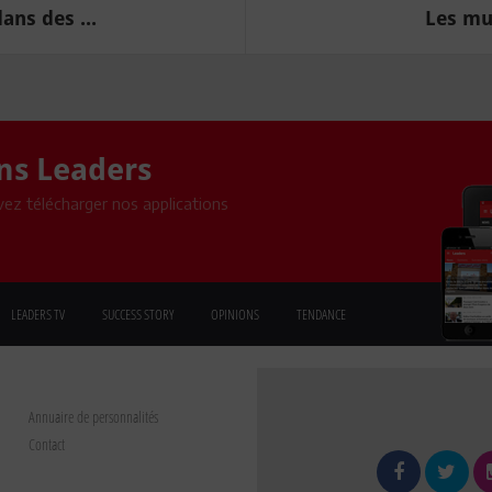
ans des ...
Les mun
ons Leaders
ez télécharger nos applications
LEADERS TV
SUCCESS STORY
OPINIONS
TENDANCE
Annuaire de personnalités
Contact