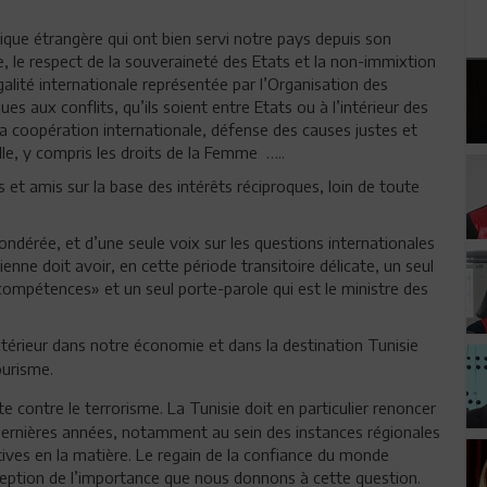
ique étrangère qui ont bien servi notre pays depuis son
e respect de la souveraineté des Etats et la non-immixtion
égalité internationale représentée par l’Organisation des
es aux conflits, qu’ils soient entre Etats ou à l’intérieur des
la coopération internationale, défense des causes justes et
le, y compris les droits de la Femme …..
s et amis sur la base des intérêts réciproques, loin de toute
ndérée, et d’une seule voix sur les questions internationales
ienne doit avoir, en cette période transitoire délicate, un seul
compétences» et un seul porte-parole qui est le ministre des
térieur dans notre économie et dans la destination Tunisie
ourisme.
tte contre le terrorisme. La Tunisie doit en particulier renoncer
s dernières années, notamment au sein des instances régionales
ectives en la matière. Le regain de la confiance du monde
erception de l’importance que nous donnons à cette question.