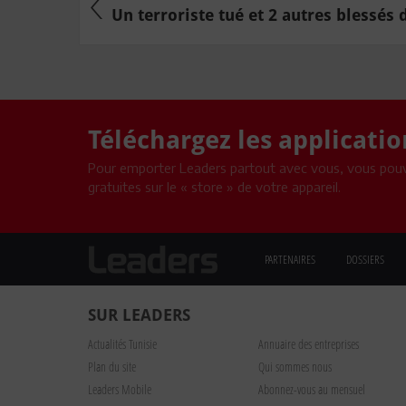
Un terroriste tué et 2 autres blessés d
Téléchargez les applicati
Pour emporter Leaders partout avec vous, vous pouv
gratuites sur le « store » de votre appareil.
PARTENAIRES
DOSSIERS
SUR LEADERS
Actualités Tunisie
Annuaire des entreprises
Plan du site
Qui sommes nous
Leaders Mobile
Abonnez-vous au mensuel