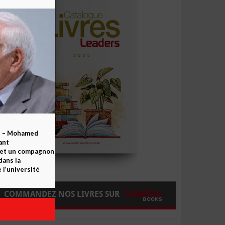
b – Mohamed
ant
 et un compagnon
dans la
 l’université
COMMANDEZ NOS LIVRES SUR