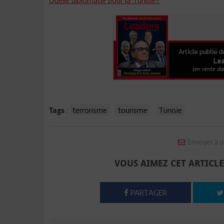
Quelle diplomatie pour la Tunisie?
:
terrorisme
tourisme
Tunisie
Tags
Envoyer à u
VOUS AIMEZ CET ARTICLE
PARTAGER