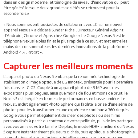
dans un design moderne, et témoigne du niveau d'innovation qui peut
être généré lorsque deux grandes sociétés se retrouvent pour la
seconde fois.»
« Nous sommes enthousiastes de collaborer avec LG sur un nouvel
appareil Nexus » a déclaré Sundar Pichai, Directeur Général Adjoint
d'Android, Chrome et Apps chez Google. « Le Google Nexus 5 est le
téléphone Nexus le plus fin et le plus rapide à ce jour, et met entre les
mains des consommateurs les dernières innovations de la plateforme
Android 4.4, KitKat ».
Capturer les meilleurs moments
L'appareil photo du Nexus 5 embarque la renommée technologie de
stabilisation d'image optique de LG Innotek, présentée pour la première
fois dans le LG G2. Couplé à un appareil photo de 8 MP avec des
expositions plus longues, ainsi que moins de flou et moins de bruit, le
Nexus 5 est inégalé en termes de performances en basse lumière. Le
Nexus 5 inclut également Photo Sphere qui facilite la prise d'une série de
photos pour les transformer en une expérience continue à 360 degrés.
Google vous permet également de créer des photos ou des films
personnalisés à partir du contenu de votre pellicule, puis de les partager
avec vos amis et votre famille. De plus, le mode HDR+ amélioré du Nexus
5 capture instantanément plusieurs clichés, puis applique la photographie
computationnelle pour fusionner intelligemment ces images en une