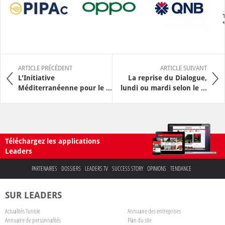
ARTICLE PRÉCÉDENT
ARTICLE SUIVANT
L'Initiative
La reprise du Dialogue,
Méditerranéenne pour le ...
lundi ou mardi selon le ...
Téléchargez les applications
Leaders
PARTENAIRES
DOSSIERS
LEADERS TV
SUCCESS STORY
OPINIONS
TENDANCE
SUR LEADERS
Actualités Tunisie
Annuaire des entreprises
Annuaire de personnalités
Plan du site