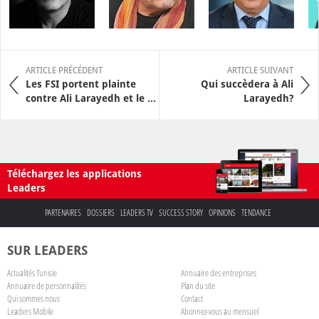
ARTICLE PRÉCÉDENT
ARTICLE SUIVANT
Les FSI portent plainte
Qui succèdera à Ali
contre Ali Larayedh et le ...
Larayedh?
Téléchargez les applications
Leaders
PARTENAIRES
DOSSIERS
LEADERS TV
SUCCESS STORY
OPINIONS
TENDANCE
SUR LEADERS
Actualités Tunisie
Annuaire des entreprises
Annuaire de personnalités
Plan du site
Qui sommes nous
Contact
Leaders Mobile
Abonnez-vous au mensuel