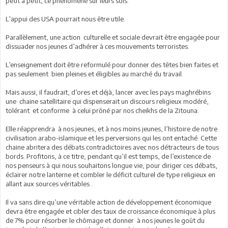
petit à petit, ce phénomène sur leurs sols.
L’appui des USA pourrait nous être utile.
Parallèlement, une action culturelle et sociale devrait être engagée pour
dissuader nos jeunes d’adhérer à ces mouvements terroristes.
L’enseignement doit être reformulé pour donner des têtes bien faites et
pas seulement bien pleines et éligibles au marché du travail.
Mais aussi, il faudrait, d’ores et déjà, lancer avec les pays maghrébins
une chaine satellitaire qui dispenserait un discours religieux modéré,
tolérant et conforme à celui prôné par nos cheikhs de la Zitouna.
Elle réapprendra à nos jeunes, et à nos moins jeunes, l’histoire de notre
civilisation arabo-islamique et les perversions qui les ont entaché. Cette
chaine abritera des débats contradictoires avec nos détracteurs de tous
bords. Profitons, à ce titre, pendant qu’il est temps, de l’existence de
nos penseurs à qui nous souhaitons longue vie, pour diriger ces débats,
éclairer notre lanterne et combler le déficit culturel de type religieux en
allant aux sources véritables .
Il va sans dire qu’une véritable action de développement économique
devra être engagée et cibler des taux de croissance économique à plus
de 7% pour résorber le chômage et donner à nos jeunes le goût du