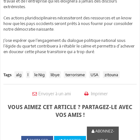
travail et de l’entreprise qui les éloignera à jamais des discours
extrémistes.
Ces actions pluridisciplinaires nécessiteront des ressources et un know
how que les pays occidents seront prêts à nous fournir pour consolider
notre démocratie naissante.
J’ose espérer que l’engagement du dialogue politique national sous
l’égide du quartet contribuera à rétablir le calme et permettra d’achever
en douceur cette phase transitoire qui a trop duré.
:
alg
l
le Nig
libye
terrorisme
USA
zitouna
Tags
Envoyer à un ami
Imprimer
VOUS AIMEZ CET ARTICLE ? PARTAGEZ-LE AVEC
VOS AMIS !
ABONNEZ-