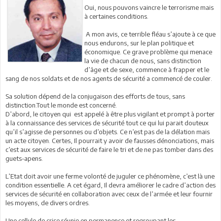
Oui, nous pouvons vaincre le terrorisme mais
à certaines conditions.
A mon avis, ce terrible fléau s’ajoute à ce que
nous endurons, sur le plan politique et
économique. Ce grave problème qui menace
la vie de chacun de nous, sans distinction
d’âge et de sexe, commence à frapper et le
sang de nos soldats et de nos agents de sécurité a commencé de couler.
Sa solution dépend de la conjugaison des efforts de tous, sans
distinction.Tout le monde est concerné.
D’abord, le citoyen qui est appelé à être plus vigilant et prompt à porter
à la connaissance des services de sécurité tout ce qui lui parait douteux
qu’il s’agisse de personnes ou d’objets. Ce n’est pas de la délation mais
un acte citoyen. Certes, Il pourrait y avoir de fausses dénonciations, mais
c’est aux services de sécurité de faire le tri et de ne pas tomber dans des
guets-apens.
L’Etat doit avoir une ferme volonté de juguler ce phénomène, c’est là une
condition essentielle. A cet égard, Il devra améliorer le cadre d’action des
services de sécurité en collaboration avec ceux de l’armée et leur fournir
les moyens, de divers ordres.
Une cellule de crise réunie en permanence et regroupant les