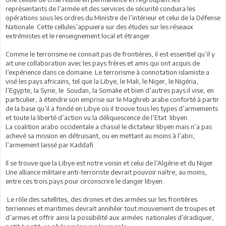
représentants de l’armée et des services de sécurité conduira les
opérations sous les ordres du Ministre de l’intérieur et celui de la Défense
Nationale. Cette cellules’appuiera sur des études sur les réseaux
extrémistes et le renseignement local et étranger.
Comme le terrorisme ne connait pas de frontières, il est essentiel qu’il y
ait une collaboration avec les pays frères et amis qui ont acquis de
l’expérience dans ce domaine. Le terrorisme à connotation islamiste a
visé les pays africains, tel que la Libye, le Mali, le Niger, le Nigéria,
l’Egypte, la Syrie, le Soudan, la Somalie et bien d’autres pays.il vise, en
particulier, à étendre son emprise sur le Maghreb arabe conforté à partir
de la base qu’il a fondé en Libye où il trouve tous les types d’armements
et toute la liberté d’action vu la déliquescence de l’Etat libyen.
La coalition arabo occidentale a chassé le dictateur libyen mais n’a pas
achevé sa mission en détruisant, ou en mettant au moins à l’abri,
l’armement laissé par Kaddafi.
Il se trouve que la Libye est notre voisin et celui de l’Algérie et du Niger.
Une alliance militaire anti-terroriste devrait pouvoir naître, au moins,
entre ces trois pays pour circonscrire le danger libyen.
Le rôle des satellites, des drones et des armées sur les frontières
terriennes et maritimes devrait annihiler tout mouvement de troupes et
d’armes et offrir ainsi la possibilité aux armées nationales d’éradiquer,