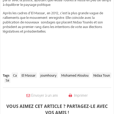
partir avec la justice, ajoutant que Nidaa Tounès a réussi en peu de temps
à équilibrer le paysage politique.
Après les cadres d’El Massar, en 2012, c’est la plus grande vague de
ralliements que le mouvement enregistre. Elle coïncide avec la
publication de nouveaux sondages qui placent Nidaa Tounès et son
président au premier rang dans les intentions de vote aux élections
législatives et présidentielles.
:
Ca
El Massar
joumhoury
Mohamed Aloulou
Nidaa Toun
Tags
Sa
Envoyer à un ami
Imprimer
VOUS AIMEZ CET ARTICLE ? PARTAGEZ-LE AVEC
VOS AMIS !