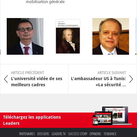
mobilisation générale
ARTICLE PRÉCÉDENT
ARTICLE SUIVANT
L'université vidée de ses
L'ambassadeur US à Tunis:
meilleurs cadres
«La sécurité ...
Téléchargez les applications
Leaders
PARTENAIRES
DOSSIERS
LEADERS TV
SUCCESS STORY
OPINIONS
TENDANCE