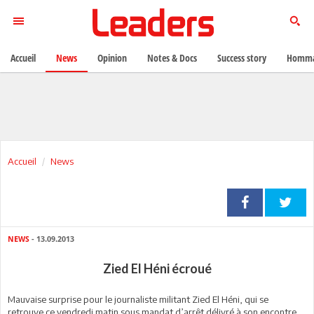
Accueil
News
Opinion
Notes & Docs
Success story
Homma
Accueil
News
NEWS
- 13.09.2013
Zied El Héni écroué
Mauvaise surprise pour le journaliste militant Zied El Héni, qui se
retrouve ce vendredi matin sous mandat d’arrêt délivré à son encontre