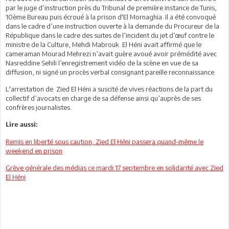
par le juge d’instruction près du Tribunal de première instance de Tunis,
10ème Bureau puis écroué à la prison d'El Mornaghia. Il a été convoqué
dans le cadre d’une instruction ouverte à la demande du Procureur de la
République dans le cadre des suites de l’incident du jet d’œuf contre le
ministre de la Culture, Mehdi Mabrouk. El Héni avait affirmé que le
cameraman Mourad Mehrezi n’avait guère avoué avoir prémédité avec
Nasreddine Sehili l’enregistrement vidéo de la scène en vue de sa
diffusion, ni signé un procès verbal consignant pareille reconnaissance.
L'arrestation de Zied El Héni a suscité de vives réactions de la part du
collectif d’avocats en charge de sa défense ainsi qu’auprès de ses
confrères journalistes.
Lire aussi:
Remis en liberté sous caution, Zied El Héni passera quand-même le
weekend en prison
Grève générale des médias ce mardi 17 septembre en solidarité avec Zied
El Héni