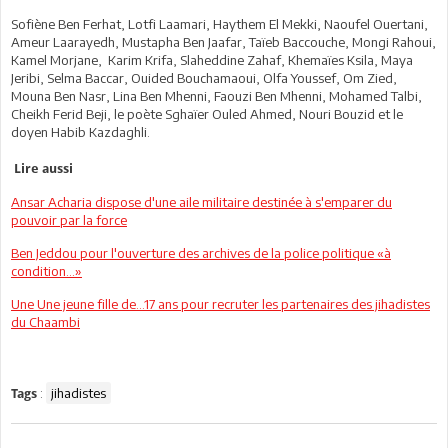
Sofiène Ben Ferhat, Lotfi Laamari, Haythem El Mekki, Naoufel Ouertani,
Ameur Laarayedh, Mustapha Ben Jaafar, Taïeb Baccouche, Mongi Rahoui,
Kamel Morjane, Karim Krifa, Slaheddine Zahaf, Khemaïes Ksila, Maya
Jeribi, Selma Baccar, Ouided Bouchamaoui, Olfa Youssef, Om Zied,
Mouna Ben Nasr, Lina Ben Mhenni, Faouzi Ben Mhenni, Mohamed Talbi,
Cheikh Ferid Beji, le poète Sghaïer Ouled Ahmed, Nouri Bouzid et le
doyen Habib Kazdaghli.
Lire aussi
Ansar Acharia dispose d'une aile militaire destinée à s'emparer du
pouvoir par la force
Ben Jeddou pour l'ouverture des archives de la police politique «à
condition...»
Une Une jeune fille de...17 ans pour recruter les partenaires des jihadistes
du Chaambi
:
jihadistes
Tags