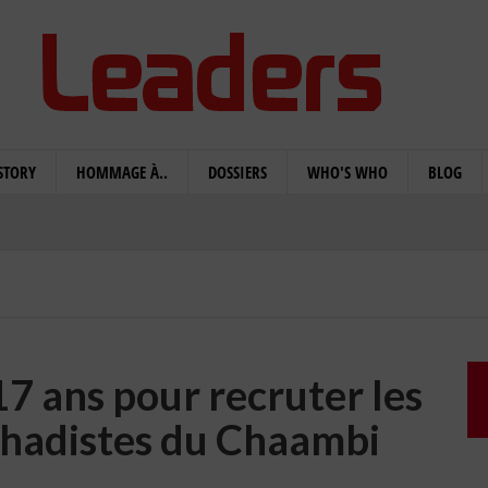
STORY
HOMMAGE À..
DOSSIERS
WHO'S WHO
BLOG
.17 ans pour recruter les
jihadistes du Chaambi