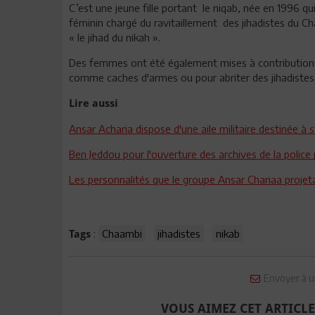
C’est une jeune fille portant
le niqab, née en 1996 qu
féminin chargé du ravitaillement
des jihadistes du Ch
« le jihad du nikah ».
Des femmes ont été également mises à contribution
comme caches d'armes ou pour abriter des jihadistes
Lire aussi
Ansar Acharia dispose d'une aile militaire destinée à 
Ben Jeddou pour l'ouverture des archives de la police p
Les personnalités que le groupe Ansar Chariaa projeta
:
Chaambi
jihadistes
nikab
Tags
Envoyer à u
VOUS AIMEZ CET ARTICLE