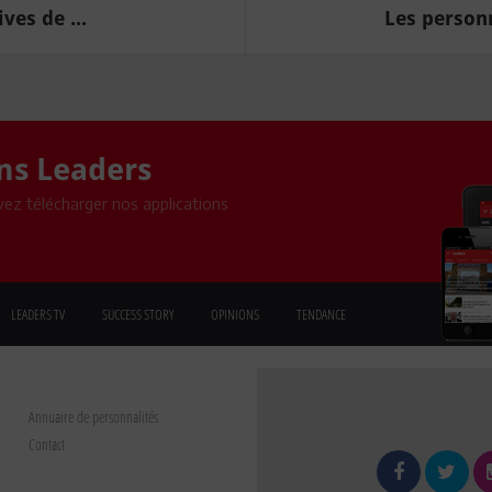
ves de ...
Les personn
ons Leaders
ez télécharger nos applications
LEADERS TV
SUCCESS STORY
OPINIONS
TENDANCE
Annuaire de personnalités
Contact