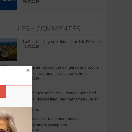
09.07.2026
LES + COMMENTÉS
La Galite : le joyau le plus au nord de l'Afrique
12.07.2026
Le régime Tayibat: Les dangers des discours
nutritionnels simplistes et non validés
09.07.2026
Hommages ponctués au recteur Mohamed
Amara, décédé lundi : les mathématiques en
deuil
03.08.2026
Ahmed Friaa - Mohamed Amara:
l’Universitaire exemplaire
04.08.2026