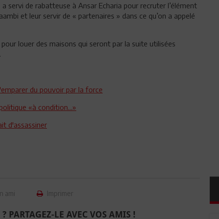
i a servi de rabatteuse à Ansar Echaria pour recruter l’élément
aambi et leur servir de « partenaires » dans ce qu’on a appelé
pour louer des maisons qui seront par la suite utilisées
.
s'emparer du pouvoir par la force
olitique «à condition...»
it d'assassiner
n ami
Imprimer
 ? PARTAGEZ-LE AVEC VOS AMIS !