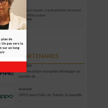
Abdelaziz Kacem: L’arabophobie s’en prend
aux chiffres arabes
09.07.2026
e plan de
 Un pas vers la
n sur un long
rir
PARTENAIRES
06.08.2026
Un consortium européen développe un
modèle de ...
04.08.2026
OPPO lance l'A6c en Tunisie: la nouvelle
...