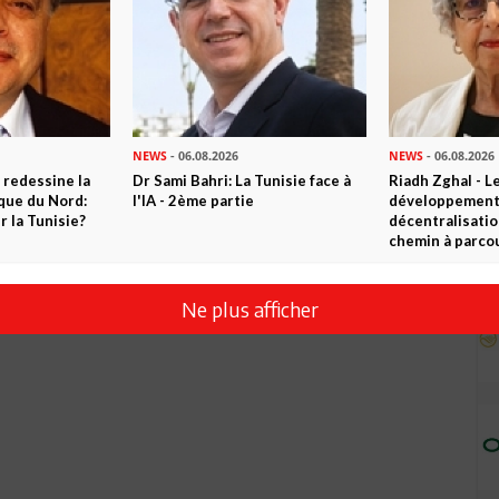
NEWS
- 06.08.2026
NEWS
- 06.08.2026
 redessine la
Dr Sami Bahri: La Tunisie face à
Riadh Zghal - L
ique du Nord:
l'IA - 2ème partie
développement:
 la Tunisie?
décentralisatio
chemin à parcou
Ne plus afficher