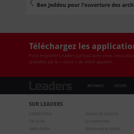
Ben Jeddou pour l'ouverture des archi
Téléchargez les applicati
Pour emporter Leaders partout avec vous, vous pouv
gratuites sur le « store » de votre appareil.
PARTENAIRES
DOSSIERS
SUR LEADERS
Actualités Tunisie
Annuaire des entreprises
Plan du site
Qui sommes nous
Leaders Mobile
Abonnez-vous au mensuel