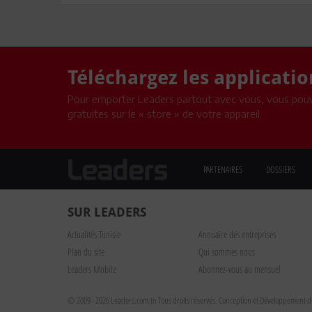
Téléchargez les applicati
Pour emporter Leaders partout avec vous, vous pouv
gratuites sur le « store » de votre appareil.
PARTENAIRES
DOSSIERS
SUR LEADERS
Actualités Tunisie
Annuaire des entreprises
Plan du site
Qui sommes nous
Leaders Mobile
Abonnez-vous au mensuel
© 2009 - 2026 Leaders.com.tn Tous droits réservés.
Conception et Développement du