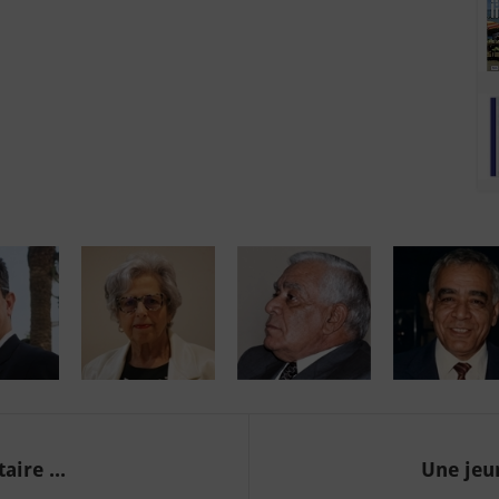
aire ...
Une jeun