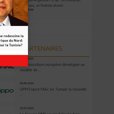
valeureux, un finaliste absent
19.07.2026
ne redessine la
frique du Nord:
ur la Tunisie?
PARTENAIRES
06.08.2026
Un consortium européen développe un
modèle de ...
04.08.2026
OPPO lance l'A6c en Tunisie: la nouvelle
...
29.07.2026
Le Groupe QNB poursuit l’exécution