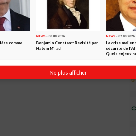
NEWS
- 08.08.2026
NEWS
- 07.08.2026
ntière comme
Benjamin Constant: Revisité par
La crise malien
Hatem M’rad
sécurité de l'A
Quels enjeux po
Ne plus afficher