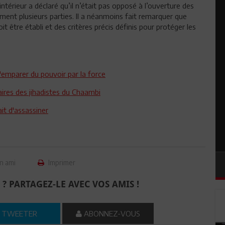
ntérieur a déclaré qu’il n’était pas opposé à l’ouverture des
ament plusieurs parties. Il a néanmoins fait remarquer que
t être établi et des critères précis définis pour protéger les
s'emparer du pouvoir par la force
aires des jihadistes du Chaambi
it d'assassiner
n ami
Imprimer
 ? PARTAGEZ-LE AVEC VOS AMIS !
TWEETER
ABONNEZ-VOUS