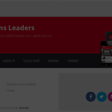
ons Leaders
ez télécharger nos applications
LEADERS TV
SUCCESS STORY
OPINIONS
TENDANCE
Annuaire de personnalités
Contact
 site internet par
Tanit web