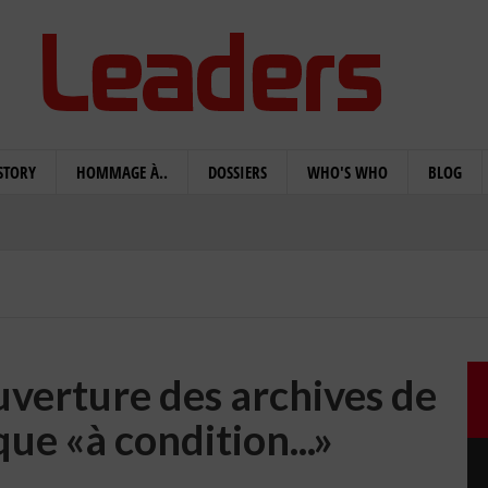
STORY
HOMMAGE À..
DOSSIERS
WHO'S WHO
BLOG
uverture des archives de
que «à condition...»