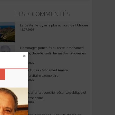
LES + COMMENTÉS
La Galite : le joyau le plus au nord de l'Afrique
12.07.2026
Hommages ponctués au recteur Mohamed
Amara, décédé lundi : les mathématiques en
deuil
03.08.2026
Ahmed Friaa - Mohamed Amara:
l’Universitaire exemplaire
04.08.2026
Chiens errants : concilier sécurité publique et
bien-être animal
17.07.2026
Espagne-Argentine 1-0 ap : Un champion