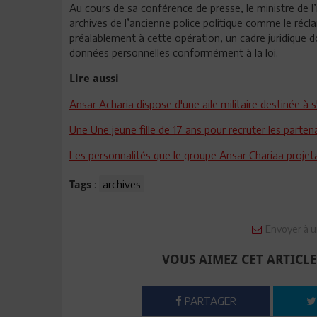
Au cours de sa conférence de presse, le ministre de l’i
archives de l’ancienne police politique comme le récl
préalablement à cette opération, un cadre juridique doi
données personnelles conformément à la loi.
Lire aussi
Ansar Acharia dispose d'une aile militaire destinée à 
Une Une jeune fille de 17 ans pour recruter les parten
Les personnalités que le groupe Ansar Chariaa projeta
:
archives
Tags
Envoyer à u
VOUS AIMEZ CET ARTICLE
PARTAGER