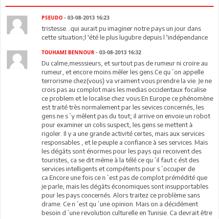
PSEUDO
- 03-08-2013 16:23
tristesse...qui aurait pu imaginer notre pays un jour dans
cette situation;l 'été le plus lugubre depuis l 'indépendance
TOUHAMI BENNOUR
- 03-08-2013 16:32
Du calme,messsieurs, et surtout pas de rumeur ni croire au
rumeur, et encore moins mêler les gens.Ce qu´on appelle
terrorisme chez(vous) va vraiment vous prendre la vie. Je ne
crois pas au complot mais les medias occidentaux focalise
ce problem et le localise chez vous.En Europe ce phénomène
est traité très normalement par les sevices concernés, les
gens ne s´y mêlent pas du tout; il arrive on envoie un robot
pour examiner un colis suspect, les gens se mettent à
rigoler. Il y a une grande activité certes, mais aux services
responsables , et le peuple a confiance à ses services. Mais
les dégâts sont énormes pour les pays qui recoivent des
touristes, ca se dit même à la télé.ce qu´il faut c ést des
services intelligents et compétents pour s´occuper de
ca.Encore une fois ce n´est pas de complot prémédité que
je parle, mais les dégâts économiques sont insupportables
pour les pays concernés. Alors traitez ce problème sans
drame. Ce n´est qu´une opinion. Mais on a décidément
besoin d´une revolution culturelle en Tunisie. Ca devrait être