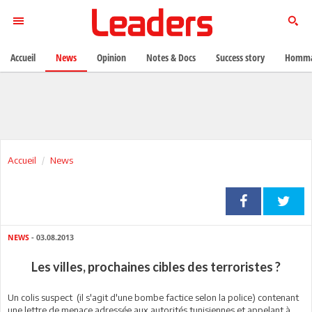
Accueil
News
Opinion
Notes & Docs
Success story
Homma
Accueil
News
NEWS
- 03.08.2013
Les villes, prochaines cibles des terroristes ?
Un colis suspect (il s'agit d'une bombe factice selon la police) contenant
une lettre de menace adressée aux autorités tunisiennes et appelant à