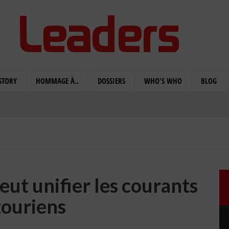
STORY
HOMMAGE À..
DOSSIERS
WHO'S WHO
BLOG
eut unifier les courants
touriens