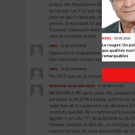
propos des Destouriens et des RCD-istes ! Do
au cas par cas !! Ce que répète à loisir BCE !
ceux en qui il n'aura pas confiance !!! C'est 
pensée, il rejoindrait lui aussi Nida Tounes
favoriser Gannouchi dont son fils est adept
dans le contexte actuel.
NEWS
- 09.08.2026
Le rouget: Un po
AMEL
- 31-05-2013 09:42
aux qualités nutr
J'approche la cinquantaine et je n'ai d'autre
remarquables
plan personnel a beaucoup profité de sa posit
AMEL
- 31-05-2013 09:43
Plus RCD que lui, tu meurs!!!
MOHAMED SALAH BEN AISSA
- 31-05-2013 11:27
INCROYABLE !!!!!! aprés avoir été pendant DI
président du RCD !!!!! il estime qu'il n'a rien à
'aider ben ali et cautionnet ses décisions !!!
constaté que Ben Ali a commencé à bascul
appelle-t-on cela ??? de la lâcheté ou du
Premier ministre de Ben Ali , ce n'est pas
martyrs et tous les vrais démocrates de ce