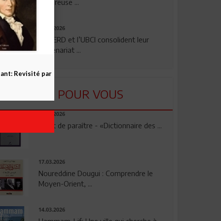
rigoureuse ...
24.07.2026
La BERD et l’UBCI consolident leur
partenariat ...
nt: Revisité par
LU POUR VOUS
23.04.2026
Vient de paraître - «Dictionnaire des ...
17.03.2026
Noureddine Dougui : Comprendre le
Moyen-Orient, ...
14.03.2026