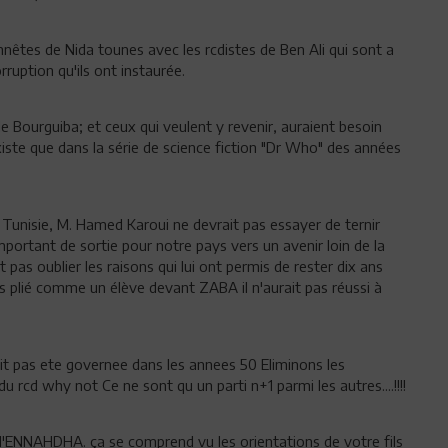
nêtes de Nida tounes avec les rcdistes de Ben Ali qui sont a
rruption qu'ils ont instaurée.
e Bourguiba; et ceux qui veulent y revenir, auraient besoin
iste que dans la série de science fiction "Dr Who" des années
a Tunisie, M. Hamed Karoui ne devrait pas essayer de ternir
important de sortie pour notre pays vers un avenir loin de la
 pas oublier les raisons qui lui ont permis de rester dix ans
as plié comme un élève devant ZABA il n'aurait pas réussi à
urait pas ete governee dans les annees 50 Eliminons les
 rcd why not Ce ne sont qu un parti n+1 parmi les autres....!!!!
d'ENNAHDHA. ça se comprend vu les orientations de votre fils