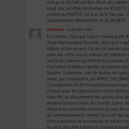
mal qui a été fait par Ben Ali et ses collabo
vingt ans. Si j'étais destourien ou RCDISTE
pardon au PEUPLE , et si je ne le fais pas ,
seuil minimum d'honnêteté et de DIGNITE.
FATHALLAH
- 31-05-2013 12:07
Le comble, c'est que tout le monde parle d
d'une Marchandise Périmée, alors qu'il s'agi
utilisée à bon escient. Ce qui est encore p
main sur cette masse critique de militants 
un Pacte Solennel qui définit les principes
Formation Politique capable de prendre part 
Société Tunisienne, loin de toutes les spécula
lance, par conséquent, un APPEL SOLENNEL 
Consolidation et de Prospection pour regr
rompre avec les spéculations et les déchir
objectifs du Mouvement des jeunes pour lib
Régime.Somme toute, les Grands Zaims de n
doivent se contenter d'éclairer la voie des
de commandement, même s'ils sont des lumi
préoccupations de la jeunesse et encore moin
ne peut plus être comme la Tunisie d'avant l