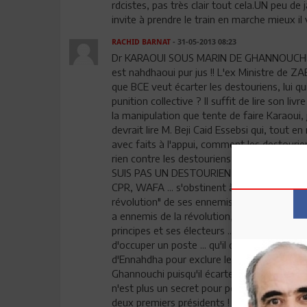
rdcistes, pas très clair tout cela.UN peu de j
invite à prendre le train en marche mieux i
RACHID BARNAT
- 31-05-2013 08:23
Dr KARAOUI SOUS MARIN DE GHANNOUCHI ? Ca
est nahdhaoui pur jus !! L'ex Ministre de
que BCE veut écarter les destouriens, lui qu
punition collective ? Il suffit de lire son l
la manipulation que tente de faire Karaoui, j
devrait lire M. Beji Caid Essebsi qui, tout 
avec faits à l'appui, comment les destourien
rien contre les destouriens mais seulement co
SUIS PAS UN DESTOURIEN HONTEUX MAIS FIER
CPR, WAFA ... s'obstinent à écarter de la vie
révolution" de ses ennemis ! Comme si le peu
a ennemis de la révolution, ce sont plutôt 
principes et ses électeurs ... avalant toutes
d'occuper un poste ... qu'il déshonore !! Le 
d'Ennahdha pour exclure les anciens du RCD .
Ghannouchi puisqu'il écarterait un redoutabl
n'est plus un secret pour personne, puisque
deux premiers présidents ! Ce qui fait que 