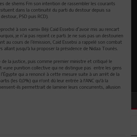
es de shems Fm son intention de rassembler les courants
situent dans la continuité du parti du destour depuis sa
o destour, PSD puis RCD).
eproché à son «ami» Béji Caïd Essebsi d’avoir mis au rencart
rquoi, je n’ai pas rejoint ce parti. Je ne suis pas un destourien
enant au cours de l’émission, Caïd Essebsi a rappelé son combat
allant jusqu'à lui proposer la présidence de Nidaa Tounès.
de la justice, puis comme premier ministre et critiqué le
st «une punition collective qui ne distingue pas entre les gens
e l’Égypte qui a renoncé à cette mesure suite à un arrêt de la
rtis (les 0,0%) qui n'ont dû leur entrée à l'ANC qu'à la
pensent-ils permettrait de laminer leurs concurrents, allusion