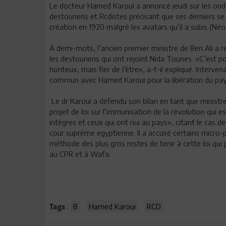
Le docteur Hamed Karoui a annoncé jeudi sur les ond
destouriens et Rcdistes précisant que ses derniers se 
création en 1920 malgré les avatars qu’il a subis (Né
A demi-mots, l’ancien premier ministre de Ben Ali a r
les destouriens qui ont rejoint Nida Tounes. «C’est pou
honteux, mais fier de l’être», a-t-il expliqué. Interv
commun avec Hamed Karoui pour la libération du pays 
Le dr Karoui a défendu son bilan en tant que ministre 
projet de loi sur l’immunisation de la révolution qui e
intègres et ceux qui ont nui au pays», citant le cas d
cour suprême egyptienne. Il a accusé certains micro-pa
méthode des plus gros restes de tenir à cette loi qui 
au CPR et à Wafa.
:
B
Hamed Karoui
RCD
Tags