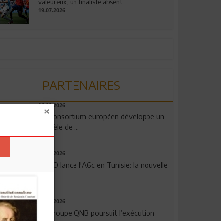
valeureux, un finaliste absent
19.07.2026
PARTENAIRES
06.08.2026
Un consortium européen développe un
modèle de ...
04.08.2026
OPPO lance l'A6c en Tunisie: la nouvelle
...
29.07.2026
Le Groupe QNB poursuit l’exécution