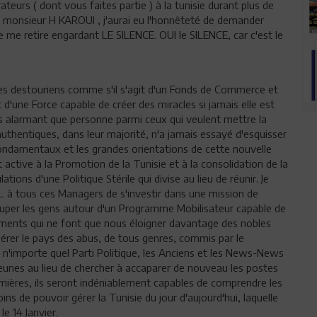
rateurs ( dont vous faites partie ) à la tunisie durant plus de
 , monsieur H KAROUI , j'aurai eu l'honnêteté de demander
 je me retire engardant LE SILENCE. OUI le SILENCE, car c'est le
es destouriens comme s'il s'agit d'un Fonds de Commerce et
t d'une Force capable de créer des miracles si jamais elle est
lus alarmant que personne parmi ceux qui veulent mettre la
authentiques, dans leur majorité, n'a jamais essayé d'esquisser
 fondamentaux et les grandes orientations de cette nouvelle
active à la Promotion de la Tunisie et à la consolidation de la
tions d'une Politique Stérile qui divise au lieu de réunir. Je
à tous ces Managers de s'investir dans une mission de
ouper les gens autour d'un Programme Mobilisateur capable de
ements qui ne font que nous éloigner davantage des nobles
érer le pays des abus, de tous genres, commis par le
'importe quel Parti Politique, les Anciens et les News-News
 jeunes au lieu de chercher à accaparer de nouveau les postes
ères, ils seront indéniablement capables de comprendre les
s de pouvoir gérer la Tunisie du jour d'aujourd'hui, laquelle
e 14 Janvier.