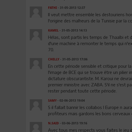
FATHI
- 31-05-2013 12:37
Il veut mettre ensemble les destouriens hon
l'origine des malheurs de la Tunisie par la co
KAMEL
- 31-05-2013 14:13
Hélas, sont partis les temps de Thaalbi et d
d'une machine à remonter le temps qui n'ex
70.
CHELLY
- 31-05-2013 17:06
En cette période sensible et critique pour l
l'image de BCE qui se trouve être un pilier 
dictature obscurantiste. M. Karoui ne devrait
premier ministre avec ZABA. S'il ne s'est p
rester pendant toute cette période.
SAMY
- 02-06-2013 19:04
S il fallait bannir les collabos l Europe n a
profiteurs mais gardons les bons cerveaux du
N.SAID
- 03-06-2013 19:16
Avec tous mes respects vous faites le jeu 