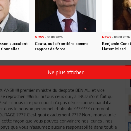
nc pas de punition collective : c'est à la justice de trancher
 Et c'est au peuple en définitif, de faire son choix et d'éliminer
çà la démocratie. Si le Dr Karaoui était sincère et sans arrière
. Son action actuelle est donc : - soit une manœuvre pour
e, - soit une petite ambition personnelle tout à fait néfaste
NEWS
- 08.08.2026
NEWS
- 08.08.2026
isson succulent
Ceuta, ou la frontière comme
Benjamin Consta
itionnelles
rapport de force
Hatem M’rad
s souvenirs de lui que d'un pantin du régime, mais qui sur le
ion pour s'enrichir, lui , sa famille et ses amis!
Ne plus afficher
X ANS!!!!!!!! premier ministre du despote BEN ALI et vice
 se reprocher !!!!!!ni lui ni tous ceux qui , à l'RCD n'ont fait qu
 Peut -il nous dire pourquoi il n'a pas démissionné quand il a
er dans le pouvoir personnel et absolu ??????? comment
 COURAGE ???? C'est quoi exactement ???? Non , monsieur le
 de cette façon que vous pouvez convaincre nos jeunes , nos
 pays que vous n'assumez aucune responsabilité dans tout le