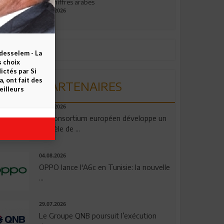
aux chiffres arabes
09.07.2026
esselem - La
s choix
ctés par Si
 ont fait des
PARTENAIRES
eilleurs
06.08.2026
Un consortium européen développe un
modèle de ...
04.08.2026
OPPO lance l'A6c en Tunisie: la nouvelle
...
29.07.2026
Le Groupe QNB poursuit l’exécution