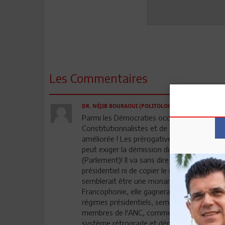
Les Commentaires
DR. NÉJIB BOURAOUI (POLITOLOGUE)
- 14-05-2013 10:
Parmi les Démocraties occidentales, le syst
Constitutionnalistes et de Politologues - 
améliorée ! Les prérogatives constitutionne
peut exiger la démission du Chef du gouve
(Parlement)! Il va sans dire que la Tunisie
présidentiel ni de copier le modèle françai
semblerait être une monarchie constitution
Francophonie, elle gagnerait à être enrichi
régimes présidentiels, semi-présidentiels o
membres de l'ANC, comme la majorité des T
système rétrograde et dépassé!