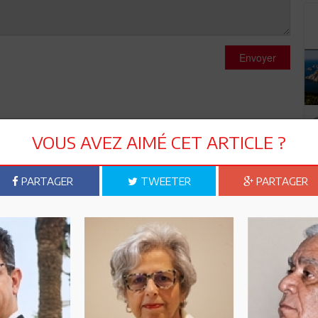
Envoyer
VOUS AVEZ AIMÉ CET ARTICLE ?
11
ème présidentiel français est qualifié - par bon nombre de
PARTAGER
TWEETER
PARTAGER
de système modernisé de monarchie constitutionnelle
lles du Président de la République en font un maître absolu qui
rnement et de son équipe et dissoudre l'Assemblée Nationale
 post-révolution n'a pas besoin de système purement
s qui, comparé au système présidentiel par exemple des USA,
nelle "déguisée"!! Quant à cette fameuse BDD de l'agonisante
e par des textes de constitutions d'autres pays vivant sous des
u même parlementaires. Pour finir, la majorité écrasante des
unisiens, ne sont pas dupes pour recopier et suivre un