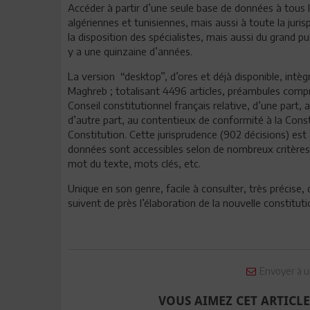
Accéder à partir d’une seule base de données à tous 
algériennes et tunisiennes, mais aussi à toute la juri
la disposition des spécialistes, mais aussi du grand pub
y a une quinzaine d’années.
La version “desktop”, d’ores et déjà disponible, intèg
Maghreb ; totalisant 4496 articles, préambules compr
Conseil constitutionnel français relative, d’une part, a
d’autre part, au contentieux de conformité à la Const
Constitution. Cette jurisprudence (902 décisions) est 
données sont accessibles selon de nombreux critères 
mot du texte, mots clés, etc.
Unique en son genre, facile à consulter, très précise,
suivent de près l’élaboration de la nouvelle constituti
Envoyer à u
VOUS AIMEZ CET ARTICLE