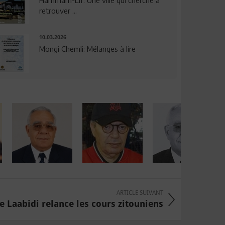
Hammam-Lif: Une ville qui cherche à
retrouver ...
10.03.2026
Mongi Chemli: Mélanges à lire
ARTICLE SUIVANT
 Laabidi relance les cours zitouniens