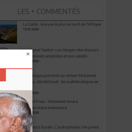
LES + COMMENTÉS
La Galite : le joyau le plus au nord de l'Afrique
12.07.2026
Le régime Tayibat: Les dangers des discours
nutritionnels simplistes et non validés
09.07.2026
Hommages ponctués au recteur Mohamed
Amara, décédé lundi : les mathématiques en
deuil
03.08.2026
Ahmed Friaa - Mohamed Amara:
l’Universitaire exemplaire
04.08.2026
Abdelaziz Kacem: L’arabophobie s’en prend