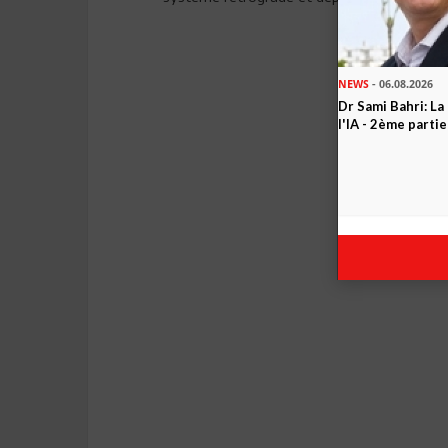
NEWS
- 06.08.2026
Dr Sami Bahri: La
l'IA - 2ème partie