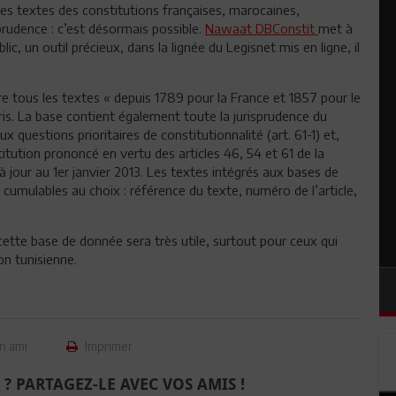
les textes des constitutions françaises, marocaines,
sprudence : c’est désormais possible.
Nawaat DBConstit
met à
lic, un outil précieux, dans la lignée du Legisnet mis en ligne, il
re tous les textes « depuis 1789 pour la France et 1857 pour le
is. La base contient également toute la jurisprudence du
ux questions prioritaires de constitutionnalité (art. 61-1) et,
itution prononcé en vertu des articles 46, 54 et 61 de la
à jour au 1er janvier 2013. Les textes intégrés aux bases de
cumulables au choix : référence du texte, numéro de l’article,
 cette base de donnée sera très utile, surtout pour ceux qui
on tunisienne.
n ami
Imprimer
 ? PARTAGEZ-LE AVEC VOS AMIS !