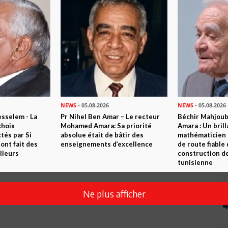
NEWS
- 05.08.2026
NEWS
- 05.08.2026
sselem - La
Pr Nihel Ben Amar – Le recteur
Béchir Mahjou
choix
Mohamed Amara: Sa priorité
Amara : Un brill
tés par Si
absolue était de bâtir des
mathématicien
nt fait des
enseignements d’excellence
de route fiable 
lleurs
construction de
tunisienne
Ne plus afficher