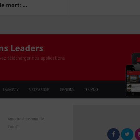
e mort: ...
ons Leaders
ez télécharger nos applications
LEADERS TV
SUCCESS STORY
OPINIONS
TENDANCE
Annuaire de personnalités
Contact