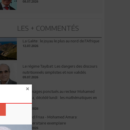
08.07.2026
LES + COMMENTÉS
La Galite : le joyau le plus au nord de l'Afrique
12.07.2026
Le régime Tayibat: Les dangers des discours
nutritionnels simplistes et non validés
09.07.2026
Hommages ponctués au recteur Mohamed
Amara, décédé lundi : les mathématiques en
deuil
03.08.2026
Ahmed Friaa - Mohamed Amara:
l’Universitaire exemplaire
04.08.2026