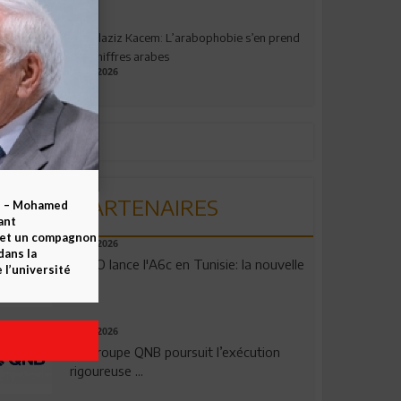
Abdelaziz Kacem: L’arabophobie s’en prend
aux chiffres arabes
09.07.2026
PARTENAIRES
b – Mohamed
ant
 et un compagnon
04.08.2026
dans la
OPPO lance l'A6c en Tunisie: la nouvelle
 l’université
...
29.07.2026
Le Groupe QNB poursuit l’exécution
rigoureuse ...