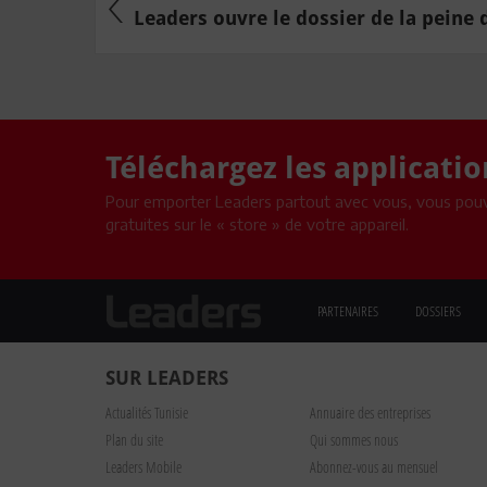
Leaders ouvre le dossier de la peine d
Téléchargez les applicati
Pour emporter Leaders partout avec vous, vous pouv
gratuites sur le « store » de votre appareil.
PARTENAIRES
DOSSIERS
SUR LEADERS
Actualités Tunisie
Annuaire des entreprises
Plan du site
Qui sommes nous
Leaders Mobile
Abonnez-vous au mensuel