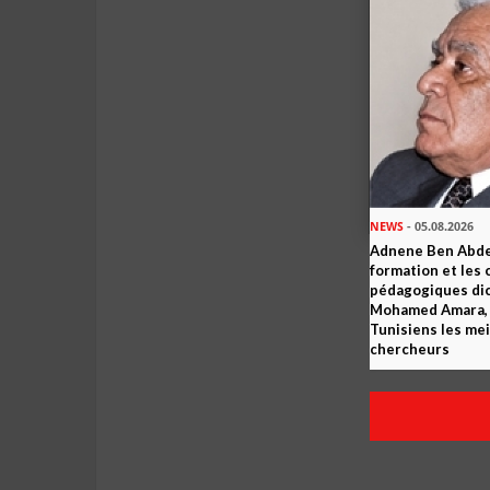
NEWS
- 05.08.2026
Adnene Ben Abde
formation et les 
pédagogiques dic
Mohamed Amara, o
Tunisiens les mei
chercheurs