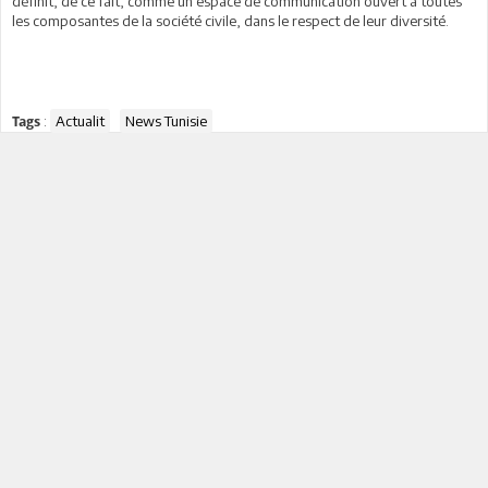
définit, de ce fait, comme un espace de communication ouvert à toutes
les composantes de la société civile, dans le respect de leur diversité.
:
Actualit
News Tunisie
Tags