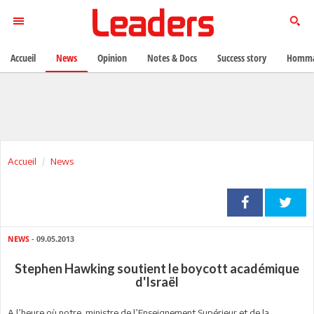
Accueil
News
Opinion
Notes & Docs
Success story
Homma
Accueil
News
NEWS
- 09.05.2013
Stephen Hawking soutient le boycott académique
d'Israël
A l’heure où notre ministre de l’Enseignement Supérieur et de la