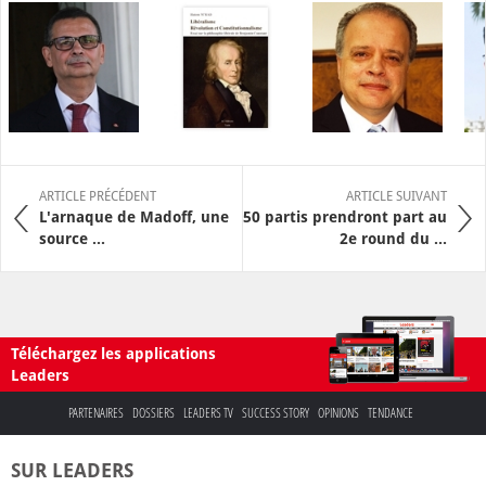
ARTICLE PRÉCÉDENT
ARTICLE SUIVANT
L'arnaque de Madoff, une
50 partis prendront part au
source ...
2e round du ...
Téléchargez les applications
Leaders
PARTENAIRES
DOSSIERS
LEADERS TV
SUCCESS STORY
OPINIONS
TENDANCE
SUR LEADERS