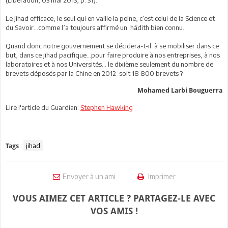
(Libération, 03 mai 2013, p. 31).
Le jihad efficace, le seul qui en vaille la peine, c’est celui de la Science et
du Savoir…comme l’a toujours affirmé un hâdith bien connu.
Quand donc notre gouvernement se décidera-t-il à se mobiliser dans ce
but, dans ce jihad pacifique…pour faire produire à nos entreprises, à nos
laboratoires et à nos Universités… le dixième seulement du nombre de
brevets déposés par la Chine en 2012 soit 18 800 brevets ?
Mohamed Larbi Bouguerra
Lire l'article du Guardian:
Stephen Hawking
:
jihad
Tags
Envoyer à un ami
Imprimer
VOUS AIMEZ CET ARTICLE ? PARTAGEZ-LE AVEC
VOS AMIS !