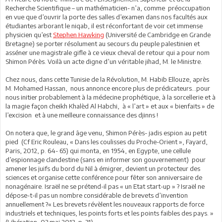
Recherche Scientifique – un mathématicien- n’a, comme préoccupation
en vue que d’ouvrir la porte des salles d’examen dans nos facultés aux
étudiantes arborant le niqab, il est réconfortant de voir cet immense
physicien qu’est
Stephen Hawking
(Université de Cambridge en Grande
Bretagne) se porter résolument au secours du peuple palestinien et
asséner une magistrale gifle à ce vieux cheval de retour qui a pour nom
Shimon Pérès. Voilà un acte digne d’un véritable jihad, M. le Ministre.
Chez nous, dans cette Tunisie de la Révolution, M. Habib Ellouze, après
M. Mohamed Hassan, nous annonce encore plus de prédicateurs…pour
nous initier probablement à la médecine prophétique, à la sorcellerie et à
la magie façon cheikh Khalèd Al Habchi, à « l’art » et aux « bienfaits » de
l’excision et à une meilleure connaissance des djinns !
On notera que, le grand âge venu, Shimon Pérès- jadis espion au petit
pied (Cf Eric Rouleau, « Dans les coulisses du Proche-Orient », Fayard,
Paris, 2012, p. 64- 65) qui monta, en 1954, en Egypte, une cellule
d’espionnage clandestine (sans en informer son gouvernement) pour
amener les juifs du bord du Nil à émigrer, devient un protecteur des
sciences et organise cette conférence pour fêter son anniversaire de
nonagénaire. Israël ne se prétend-il pas « un Etat start-up » ? Israël ne
dépose-t-il pas un nombre considérable de brevets d’invention
annuellement ?« Les brevets révèlent les nouveaux rapports de force
industriels et techniques, les points forts et les points faibles des pays. »