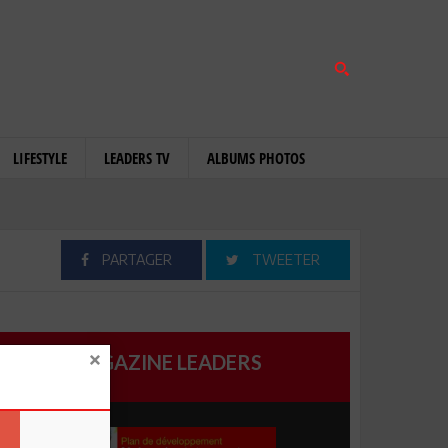
LIFESTYLE
LEADERS TV
ALBUMS PHOTOS
PARTAGER
TWEETER
MAGAZINE LEADERS