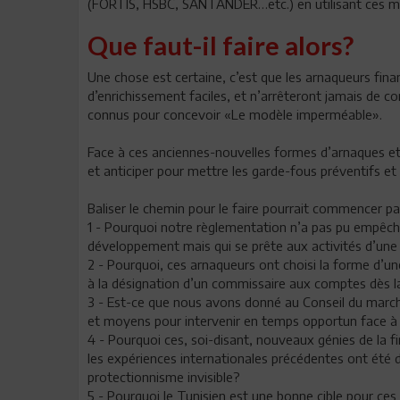
(FORTIS, HSBC, SANTANDER…etc.) en utilisant ces m
Que faut-il faire alors?
Une chose est certaine, c’est que les arnaqueurs fin
d’enrichissement faciles, et n’arrêteront jamais de c
connus pour concevoir «Le modèle imperméable».
Face à ces anciennes-nouvelles formes d’arnaques et
et anticiper pour mettre les garde-fous préventifs et 
Baliser le chemin pour le faire pourrait commencer p
1 - Pourquoi notre règlementation n’a pas pu empêche
développement mais qui se prête aux activités d’une
2 - Pourquoi, ces arnaqueurs ont choisi la forme d’une
à la désignation d’un commissaire aux comptes dès la
3 - Est-ce que nous avons donné au Conseil du marché 
et moyens pour intervenir en temps opportun face à u
4 - Pourquoi ces, soi-disant, nouveaux génies de la 
les expériences internationales précédentes ont été d
protectionnisme invisible?
5 - Pourquoi le Tunisien est une bonne cible pour ces