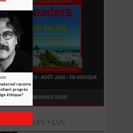
LEADERS N° 183 - AOÛT 2026 : EN KIOSQUE
2026
maternel raconte
enfant: progrès
ige éthique?
ABONNEZ-VOUS
LES + LUS