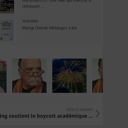
Hammam-Lif: Une ville qui cherche à
retrouver ...
10.03.2026
Mongi Chemli: Mélanges à lire
ARTICLE SUIVANT
ng soutient le boycott académique ...