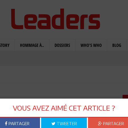
STORY
HOMMAGE À..
DOSSIERS
WHO'S WHO
BLOG
Madoff, une source
VOUS AVEZ AIMÉ CET ARTICLE ?
piration!
PARTAGER
TWEETER
PARTAGER