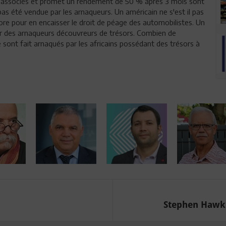
he associés et promet un rendement de 50 % après 3 mois sont
pas été vendue par les arnaqueurs. Un américain ne s'est il pas
ore pour en encaisser le droit de péage des automobilistes. Un
 par des arnaqueurs découvreurs de trésors. Combien de
sont fait arnaqués par les africains possédant des trésors à
Stephen Hawki