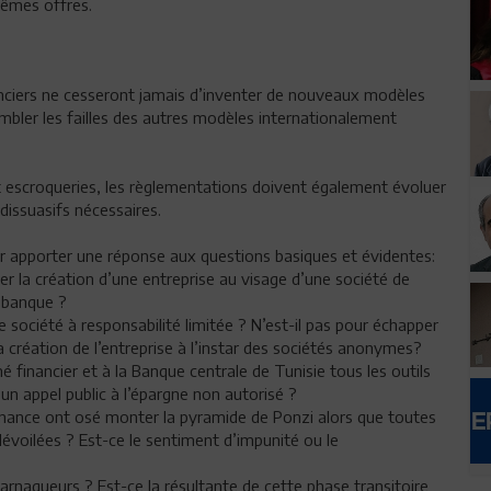
êmes offres.
anciers ne cesseront jamais d’inventer de nouveaux modèles
ombler les failles des autres modèles internationalement
 escroqueries, les règlementations doivent également évoluer
dissuasifs nécessaires.
ar apporter une réponse aux questions basiques et évidentes:
r la création d’une entreprise au visage d’une société de
 banque ?
 société à responsabilité limitée ? N’est-il pas pour échapper
 création de l’entreprise à l’instar des sociétés anonymes?
financier et à la Banque centrale de Tunisie tous les outils
n appel public à l’épargne non autorisé ?
finance ont osé monter la pyramide de Ponzi alors que toutes
évoilées ? Est-ce le sentiment d’impunité ou le
 arnaqueurs ? Est-ce la résultante de cette phase transitoire