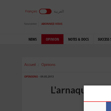
العربية
Français
Newsletter
ABONNEZ-VOUS
NEWS
OPINION
NOTES & DOCS
SUCCESS 
Accueil
Opinions
OPINIONS
- 09.05.2013
L'arnaque de 
d'ins