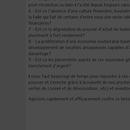
post-révolution ou bien il l’a été depuis toujours s
6 - Est-ce l’absence d’une culture financière, boursiè
la faille qui fait de certains d’entre nous une niche
financières?
7 - Est-ce la dégradation du pouvoir d’achat du tunis
placement à fort rendement?
8 - La prolifération d’une économie souterraine basé
développement de sociétés arnaqueuses capables d’abs
davantage?
9 - Est-ce les placements auprès de ces nouveaux géni
blanchiment d’argent?
Il nous faut beaucoup de temps pour répondre à ces 
pousser et s’enrichir grâce à la naïveté de nos proche
vertes de conseil et de dénonciation…etc) et revis
Agissons rapidement et efficacement contre ce terrori