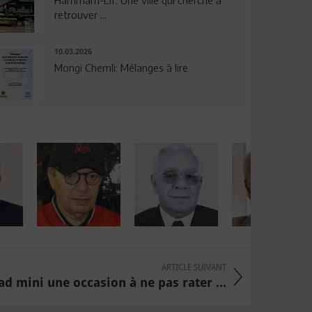
Hammam-Lif: Une ville qui cherche à
retrouver ...
10.03.2026
Mongi Chemli: Mélanges à lire
ARTICLE SUIVANT
ad mini une occasion à ne pas rater ...