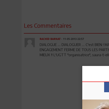
Les Commentaires
RACHID BARNAT
- 11-05-2013 22:57
DIALOGUE .... DIALOGUER .... C'est BIEN 
ENGAGEMENT FERME DE TOUS LES PARTIS 
MIEUX !! L'UGTT "organisatrice", saura-t-el