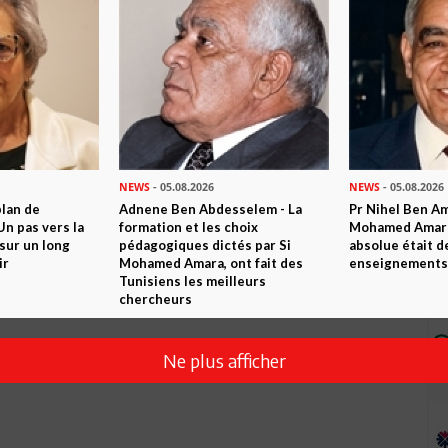
NEWS
- 05.08.2026
NEWS
- 05.08.2026
plan de
Adnene Ben Abdesselem - La
Pr Nihel Ben Am
n pas vers la
formation et les choix
Mohamed Amara:
sur un long
pédagogiques dictés par Si
absolue était d
ir
Mohamed Amara, ont fait des
enseignements 
Tunisiens les meilleurs
chercheurs
Ne plus afficher