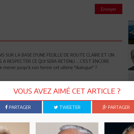
Envoyer
! MAIS SUR LA BASE D'UNE FEUILLE DE ROUTE CLAIRE ET UN
A RESPECTER CE QUI SERA RETENU ... C'EST ENCORE
le mener jusqu'à son terme cet ultime "dialogue" ?
VOUS AVEZ AIMÉ CET ARTICLE ?
PARTAGER
TWEETER
PARTAGER