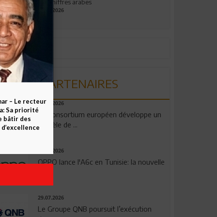
aux chiffres arabes
09.07.2026
PARTENAIRES
ar – Le recteur
06.08.2026
 Sa priorité
Un consortium européen développe un
e bâtir des
modèle de ...
d’excellence
04.08.2026
OPPO lance l'A6c en Tunisie: la nouvelle
...
29.07.2026
Le Groupe QNB poursuit l’exécution