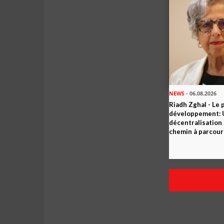
NEWS
- 06.08.2026
Riadh Zghal - Le 
développement: U
décentralisation 
chemin à parcour