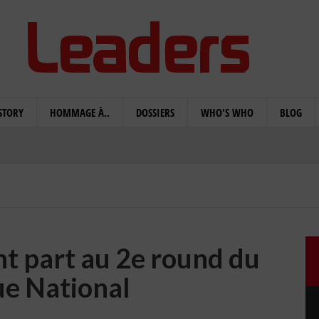
STORY
HOMMAGE À..
DOSSIERS
WHO'S WHO
BLOG
nt part au 2e round du
ue National