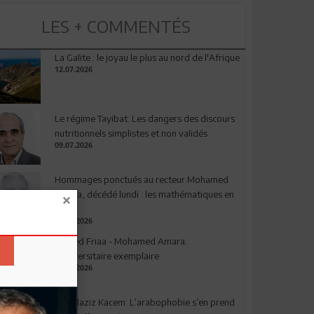
LES + COMMENTÉS
La Galite : le joyau le plus au nord de l'Afrique
12.07.2026
Le régime Tayibat: Les dangers des discours
nutritionnels simplistes et non validés
09.07.2026
Hommages ponctués au recteur Mohamed
Amara, décédé lundi : les mathématiques en
deuil
03.08.2026
Ahmed Friaa - Mohamed Amara:
l’Universitaire exemplaire
04.08.2026
Abdelaziz Kacem: L’arabophobie s’en prend