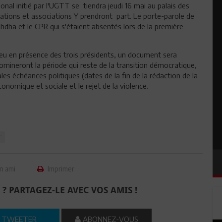
al initié par l'UGTT se tiendra jeudi 16 mai au palais des
sations et associations Y prendront part. Le porte-parole de
ha et le CPR qui s'étaient absentés lors de la première
ieu en présence des trois présidents, un document sera
omineront la période qui reste de la transition démocratique,
es échéances politiques (dates de la fin de la rédaction de la
conomique et sociale et le rejet de la violence.
T
n ami
Imprimer
 ? PARTAGEZ-LE AVEC VOS AMIS !
TWEETER
ABONNEZ-VOUS