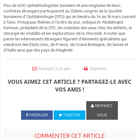
Plus de 400 ophtalmologistes tunisiens et une vingtaine de leurs
confrères étrangers participeront au 32ème congrès de la Société
tunisienne d’Ophtalmologie (STO) qui se tiendra du 14 au 16 mars courant
à Tunis. Principaux thèmes à l’ordre du jour, indique Dr Abdelmajid
Kamoun, président de la STO, les maladies des yeux chez les enfants, la
chirurgie du cristallin et les explorations de la choroïde. A noter que
parmi les intervenants étrangers figurent d’éminents spécialistes qui
viendront des Etats-Unis, de France, de Grand Bretagne, de Suisse et
d’Italie ainsi que des pays du Maghreb.
Envoyer à un ami
Imprimer
VOUS AIMEZ CET ARTICLE ? PARTAGEZ-LE AVEC
VOS AMIS !
ABONNEZ-
PARTAGER
TWEETER
VOUS
COMMENTER CET ARTICLE