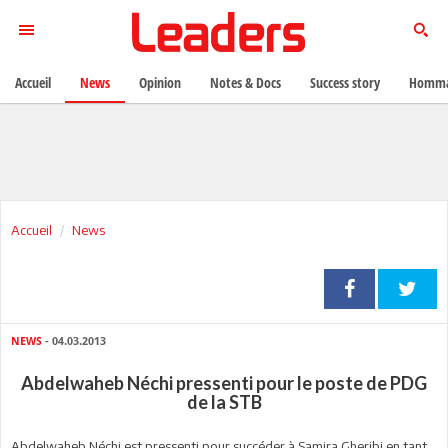
Accueil
News
Opinion
Notes & Docs
Success story
Homma
Accueil
News
NEWS
- 04.03.2013
Abdelwaheb Néchi pressenti pour le poste de PDG
de la STB
Abdelwaheb Néchi est pressenti pour succéder à Samira Gheribi en tant