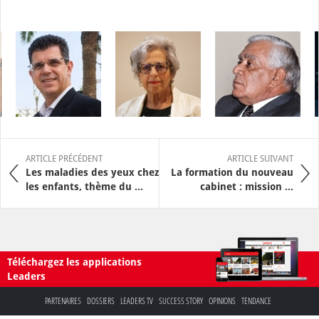
ARTICLE PRÉCÉDENT
ARTICLE SUIVANT
Les maladies des yeux chez
La formation du nouveau
les enfants, thème du ...
cabinet : mission ...
Téléchargez les applications
Leaders
PARTENAIRES
DOSSIERS
LEADERS TV
SUCCESS STORY
OPINIONS
TENDANCE