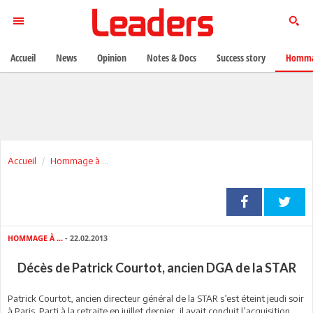
Accueil
News
Opinion
Notes & Docs
Success story
Homma
Accueil
Hommage à ...
HOMMAGE À ...
- 22.02.2013
Décès de Patrick Courtot, ancien DGA de la STAR
Patrick Courtot, ancien directeur général de la STAR s’est éteint jeudi soir
à Paris. Parti à la retraite en juillet dernier, il avait conduit l’acquisition