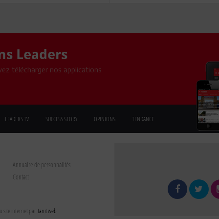
ons Leaders
ez télécharger nos applications
LEADERS TV
SUCCESS STORY
OPINIONS
TENDANCE
Annuaire de personnalités
Contact
 site internet par
Tanit web