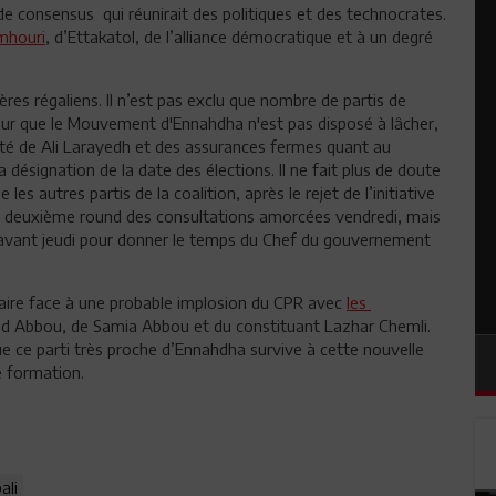
e consensus qui réunirait des politiques et des technocrates.
mhouri
, d’Ettakatol, de l’alliance démocratique et à un degré
ères régaliens. Il n’est pas exclu que nombre de partis de
érieur que le Mouvement d'Ennahdha n'est pas disposé à lâcher,
té de Ali Larayedh et des assurances fermes quant au
 désignation de la date des élections. Il ne fait plus de doute
s autres partis de la coalition, après le rejet de l’initiative
s du deuxième round des consultations amorcées vendredi, mais
 avant jeudi pour donner le temps du Chef du gouvernement
faire face à une probable implosion du CPR avec
les
d Abbou, de Samia Abbou et du constituant Lazhar Chemli.
que ce parti très proche d’Ennahdha survive à cette nouvelle
e formation.
ali