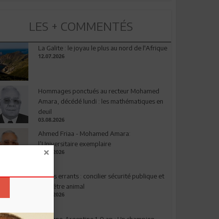
LES + COMMENTÉS
La Galite : le joyau le plus au nord de l'Afrique
12.07.2026
Hommages ponctués au recteur Mohamed
Amara, décédé lundi : les mathématiques en
deuil
03.08.2026
Ahmed Friaa - Mohamed Amara:
l’Universitaire exemplaire
04.08.2026
Chiens errants : concilier sécurité publique et
bien-être animal
17.07.2026
Espagne-Argentine 1-0 ap : Un champion