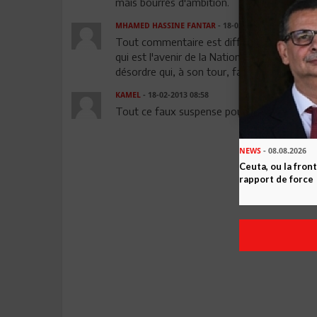
mais bourrés d'ambition.
MHAMED HASSINE FANTAR
- 18-02-2013 08:55
Tout commentaire est difficile quand la situ
qui est l'avenir de la Nation.La Tunisie s'im
désordre qui, à son tour, favorise les délits e
KAMEL
- 18-02-2013 08:58
Tout ce faux suspense pour arriver à ce rés
NEWS
- 08.08.2026
Ceuta, ou la fro
rapport de force