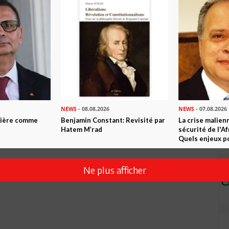
ation piètine.Il faut négocier en tenant mordicus à l'essentiel
ptiente; il y a risque de panique et la panique enfante le
t les injustices.
ultat ??? Ils prennent vraiment le tunisien pour un dégénéré !
NEWS
- 08.08.2026
NEWS
- 07.08.2026
ntière comme
Benjamin Constant: Revisité par
La crise malien
Hatem M’rad
sécurité de l'A
Quels enjeux po
Ne plus afficher