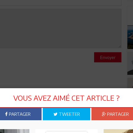
Envoyer
VOUS AVEZ AIMÉ CET ARTICLE ?
me table, pour conserver les avantages qu'ils se sont
cupent. L'avenir de la Tunisie passe au second plan. C'est
PARTAGER
TWEETER
PARTAGER
, dans tous les gouvernement, et pas seulement ceux du
plus beaucoup d'alternative pour que le peuple tunisien
avenir, chasser au plus vite ces usurpateurs, incompétents,