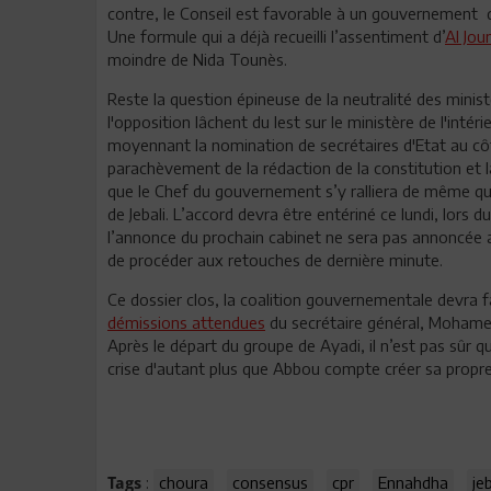
contre, le Conseil est favorable à un gouvernement d
Une formule qui a déjà recueilli l’assentiment d’
Al Jou
moindre de Nida Tounès.
Reste la question épineuse de la neutralité des minist
l'opposition lâchent du lest sur le ministère de l'int
moyennant la nomination de secrétaires d'Etat au cô
parachèvement de la rédaction de la constitution et la
que le Chef du gouvernement s’y ralliera de même que le
de Jebali. L’accord devra être entériné ce lundi, lor
l’annonce du prochain cabinet ne sera pas annoncée
de procéder aux retouches de dernière minute.
Ce dossier clos, la coalition gouvernementale devra 
démissions attendues
du secrétaire général, Mohame
Après le départ du groupe de Ayadi, il n’est pas sûr 
crise d'autant plus que Abbou compte créer sa propr
:
choura
consensus
cpr
Ennahdha
jeb
Tags