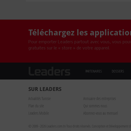
Téléchargez les applicati
Pour emporter Leaders partout avec vous, vous pouv
gratuites sur le « store » de votre appareil.
PARTENAIRES
DOSSIERS
SUR LEADERS
Actualités Tunisie
Annuaire des entreprises
Plan du site
Qui sommes nous
Leaders Mobile
Abonnez-vous au mensuel
© 2009 - 2026 Leaders.com.tn Tous droits réservés.
Conception et Développement du