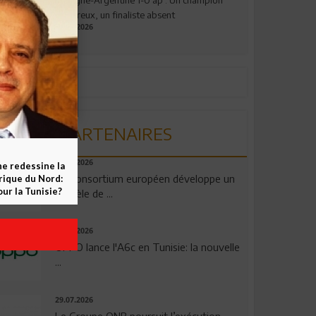
valeureux, un finaliste absent
19.07.2026
PARTENAIRES
06.08.2026
ne redessine la
Un consortium européen développe un
frique du Nord:
ur la Tunisie?
modèle de ...
04.08.2026
OPPO lance l'A6c en Tunisie: la nouvelle
...
29.07.2026
Le Groupe QNB poursuit l’exécution