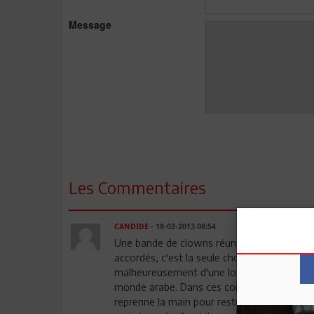
Message
Les Commentaires
CANDIDE
- 18-02-2013 08:54
Une bande de clowns réunis autour de la mê
accordés, c'est la seule chose qui les préoc
malheureusement d'une logique implacable
monde arabe. Dans ces conditions, il n'y à 
reprenne la main pour rester maître de son 