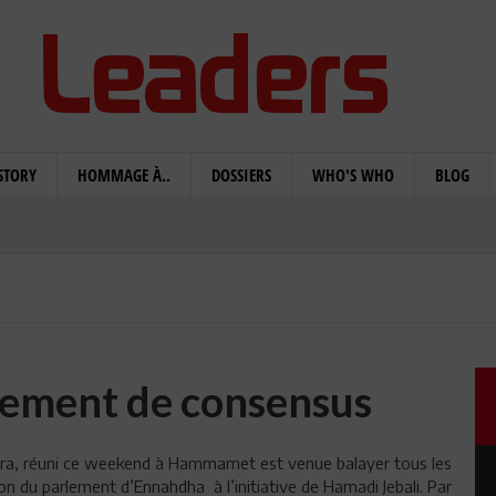
STORY
HOMMAGE À..
DOSSIERS
WHO'S WHO
BLOG
nement de consensus
oura, réuni ce weekend à Hammamet est venue balayer tous les
on du parlement d’Ennahdha à l’initiative de Hamadi Jebali. Par