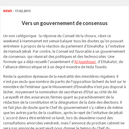
NEWS
- 17.02.2013
Vers un gouvernement de consensus
Un non catégorique : la réponse du Conseil de la choura, réuni ce
weekend à Hammamet est venue balayer tous les doutes qu’on pouvait
entretenir à propos de la réaction du parlement d’Ennahdha à l’initiative
de Hamadi Jebali. Par contre, le Conseil est favorable à un gouvernement
de consensus qui réunirait des politiques et des technocrates. Une
formule qui a déjà recueilli l’assentiment d’
Al Joumhouri
, d’Ettakatol, de
l’alliance démocratique et à un degré moindre de Nida Tounès.
Reste la question épineuse de la neutralité des ministères régaliens. Il
n’est pas exclu que nombre de partis de l'opposition lâchent du lest sur le
ministère de l'intérieur que le Mouvement d'Ennahdha n'est pas disposé à
lâcher, moyennant la nomination de secrétaires d'Etat au côté de Ali
Larayedh et des assurances fermes quant au parachèvement de la
rédaction de la constitution et la désignation de la date des élections. Il
ne fait plus de doute que le Chef du gouvernement s’y ralliera de même
que les autres partis de la coalition, après le rejet de l’initiative de Jebali.
L’accord devra être entériné ce lundi, lors du deuxième round des
consultations amorcées vendredi, mais l’annonce du prochain cabinet ne
sera pas annoncée avant jeudi pour donner le temps du Chef du