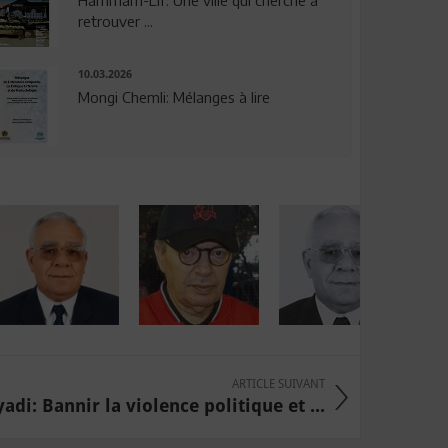
Hammam-Lif: Une ville qui cherche à
retrouver ...
10.03.2026
Mongi Chemli: Mélanges à lire
ARTICLE SUIVANT
adi: Bannir la violence politique et ...