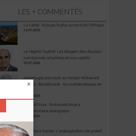
LES + COMMENTÉS
La Galite : le joyau le plus au nord de l'Afrique
12.07.2026
Le régime Tayibat: Les dangers des discours
nutritionnels simplistes et non validés
09.07.2026
Hommages ponctués au recteur Mohamed
Amara, décédé lundi : les mathématiques en
deuil
03.08.2026
Ahmed Friaa - Mohamed Amara:
l’Universitaire exemplaire
04.08.2026
Abdelaziz Kacem: L’arabophobie s’en prend