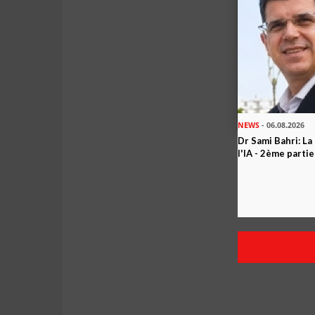
NEWS
- 06.08.2026
Dr Sami Bahri: La
l'IA - 2ème partie