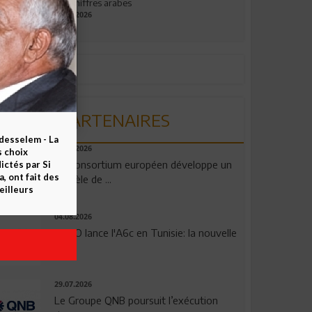
aux chiffres arabes
09.07.2026
PARTENAIRES
esselem - La
06.08.2026
s choix
Un consortium européen développe un
ctés par Si
 ont fait des
modèle de ...
eilleurs
04.08.2026
OPPO lance l'A6c en Tunisie: la nouvelle
...
29.07.2026
Le Groupe QNB poursuit l’exécution