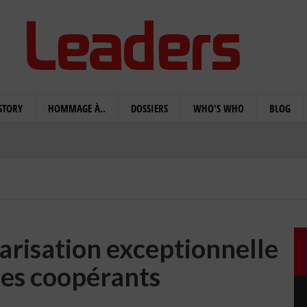
STORY
HOMMAGE À..
DOSSIERS
WHO'S WHO
BLOG
risation exceptionnelle
des coopérants