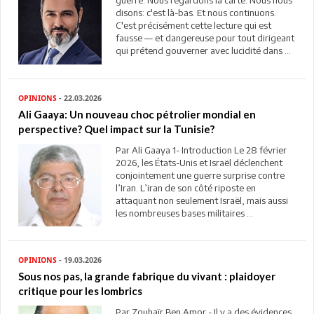
guerre. Nous regardons la carte. Nous nous
disons: c'est là-bas. Et nous continuons.
C'est précisément cette lecture qui est
fausse — et dangereuse pour tout dirigeant
qui prétend gouverner avec lucidité dans ...
OPINIONS
- 22.03.2026
Ali Gaaya: Un nouveau choc pétrolier mondial en
perspective? Quel impact sur la Tunisie?
Par Ali Gaaya 1- Introduction Le 28 février
2026, les États-Unis et Israël déclenchent
conjointement une guerre surprise contre
l’Iran. L’iran de son côté riposte en
attaquant non seulement Israël, mais aussi
les nombreuses bases militaires ...
OPINIONS
- 19.03.2026
Sous nos pas, la grande fabrique du vivant : plaidoyer
critique pour les lombrics
Par Zouhaïr Ben Amor - Il y a des évidences