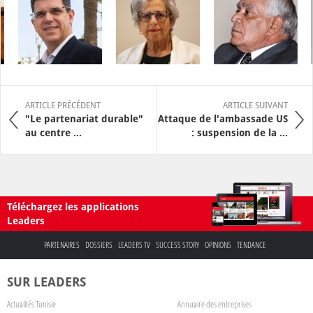
ARTICLE PRÉCÉDENT
ARTICLE SUIVANT
"Le partenariat durable"
Attaque de l'ambassade US
au centre ...
: suspension de la ...
Téléchargez les applications
Leaders
PARTENAIRES
DOSSIERS
LEADERS TV
SUCCESS STORY
OPINIONS
TENDANCE
SUR LEADERS
Actualités Tunisie
Annuaire des entreprises