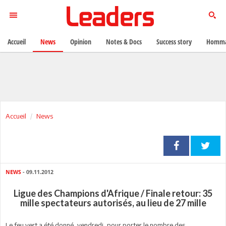
Accueil
News
Opinion
Notes & Docs
Success story
Homma
Accueil
News
NEWS
- 09.11.2012
Ligue des Champions d'Afrique / Finale retour: 35
mille spectateurs autorisés, au lieu de 27 mille
Le feu vert a été donné, vendredi, pour porter le nombre des