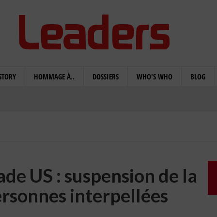
STORY
HOMMAGE À..
DOSSIERS
WHO'S WHO
BLOG
de US : suspension de la
ersonnes interpellées