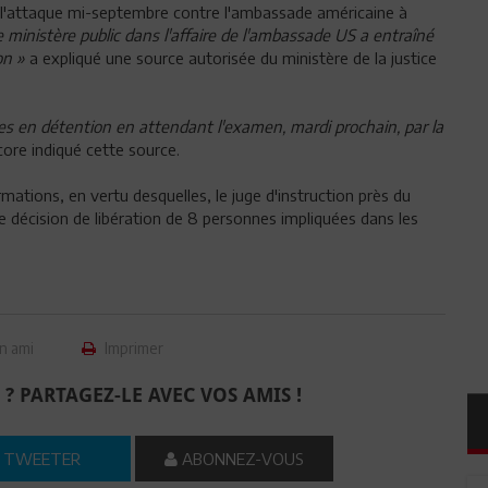
s l'attaque mi-septembre contre l'ambassade américaine à
le ministère public dans l'affaire de l'ambassade US a entraîné
on »
a expliqué une source autorisée du ministère de la justice
es en détention en attendant l'examen, mardi prochain, par la
core indiqué cette source.
mations, en vertu desquelles, le juge d'instruction près du
e décision de libération de 8 personnes impliquées dans les
n ami
Imprimer
 ? PARTAGEZ-LE AVEC VOS AMIS !
TWEETER
ABONNEZ-VOUS