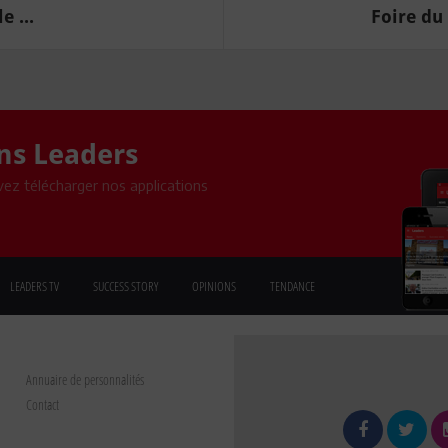
 ...
Foire du 
ons Leaders
ez télécharger nos applications
LEADERS TV
SUCCESS STORY
OPINIONS
TENDANCE
Annuaire de personnalités
Contact