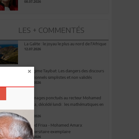
08.07.2026
LES + COMMENTÉS
La Galite : le joyau le plus au nord de l'Afrique
12.07.2026
Le régime Tayibat: Les dangers des discours
nutritionnels simplistes et non validés
09.07.2026
Hommages ponctués au recteur Mohamed
Amara, décédé lundi : les mathématiques en
deuil
03.08.2026
Ahmed Friaa - Mohamed Amara:
l’Universitaire exemplaire
04.08.2026