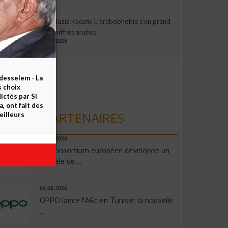
Abdelaziz Kacem: L’arabophobie s’en prend
aux chiffres arabes
09.07.2026
esselem - La
s choix
ctés par Si
 ont fait des
PARTENAIRES
eilleurs
06.08.2026
Un consortium européen développe un
modèle de ...
04.08.2026
OPPO lance l'A6c en Tunisie: la nouvelle
...