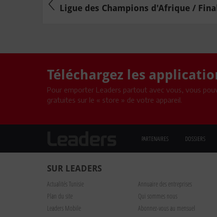
Ligue des Champions d'Afrique / Finale
Téléchargez les applicati
Pour emporter Leaders partout avec vous, vous pouv
gratuites sur le « store » de votre appareil.
PARTENAIRES
DOSSIERS
SUR LEADERS
Actualités Tunisie
Annuaire des entreprises
Plan du site
Qui sommes nous
Leaders Mobile
Abonnez-vous au mensuel