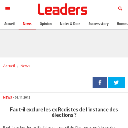
Accueil
News
Opinion
Notes & Docs
Success story
Homma
Accueil
News
NEWS
- 08.11.2012
Faut-il exclure les ex Rcdistes de l'instance des
élections ?
Faut-il exclure les ex Rcdistes du conseil de l’instance supérieure des