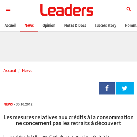
Accueil
News
Opinion
Notes & Docs
Success story
Homma
Accueil
News
NEWS
- 30.10.2012
Les mesures relatives aux crédits à la consommation
ne concernent pas les retraits à découvert
La circulaire de la Banque Centrale à propos des crédits à la