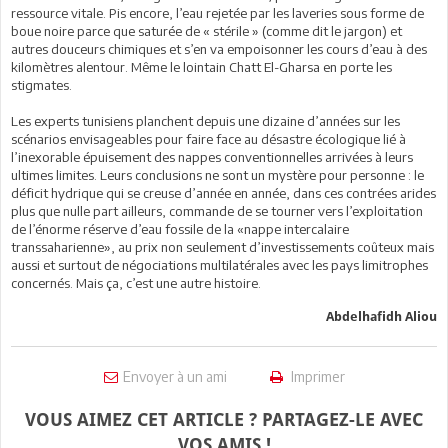
ressource vitale. Pis encore, l’eau rejetée par les laveries sous forme de
boue noire parce que saturée de « stérile » (comme dit le jargon) et
autres douceurs chimiques et s’en va empoisonner les cours d’eau à des
kilomètres alentour. Même le lointain Chatt El-Gharsa en porte les
stigmates.
Les experts tunisiens planchent depuis une dizaine d’années sur les
scénarios envisageables pour faire face au désastre écologique lié à
l’inexorable épuisement des nappes conventionnelles arrivées à leurs
ultimes limites. Leurs conclusions ne sont un mystère pour personne : le
déficit hydrique qui se creuse d’année en année, dans ces contrées arides
plus que nulle part ailleurs, commande de se tourner vers l’exploitation
de l’énorme réserve d’eau fossile de la «nappe intercalaire
transsaharienne», au prix non seulement d’investissements coûteux mais
aussi et surtout de négociations multilatérales avec les pays limitrophes
concernés. Mais ça, c’est une autre histoire.
Abdelhafidh Aliou
Envoyer à un ami
Imprimer
VOUS AIMEZ CET ARTICLE ? PARTAGEZ-LE AVEC
VOS AMIS !