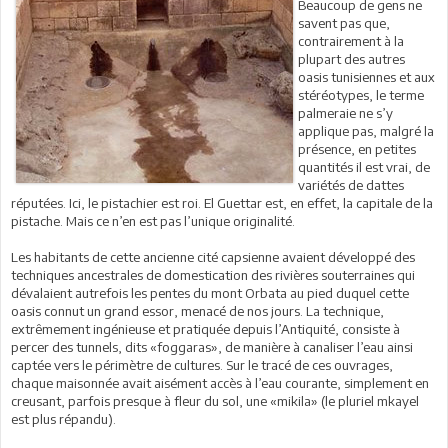
Beaucoup de gens ne
savent pas que,
contrairement à la
plupart des autres
oasis tunisiennes et aux
stéréotypes, le terme
palmeraie ne s’y
applique pas, malgré la
présence, en petites
quantités il est vrai, de
variétés de dattes
réputées. Ici, le pistachier est roi. El Guettar est, en effet, la capitale de la
pistache. Mais ce n’en est pas l’unique originalité.
Les habitants de cette ancienne cité capsienne avaient développé des
techniques ancestrales de domestication des rivières souterraines qui
dévalaient autrefois les pentes du mont Orbata au pied duquel cette
oasis connut un grand essor, menacé de nos jours. La technique,
extrêmement ingénieuse et pratiquée depuis l’Antiquité, consiste à
percer des tunnels, dits «foggaras», de manière à canaliser l’eau ainsi
captée vers le périmètre de cultures. Sur le tracé de ces ouvrages,
chaque maisonnée avait aisément accès à l’eau courante, simplement en
creusant, parfois presque à fleur du sol, une «mikila» (le pluriel mkayel
est plus répandu).