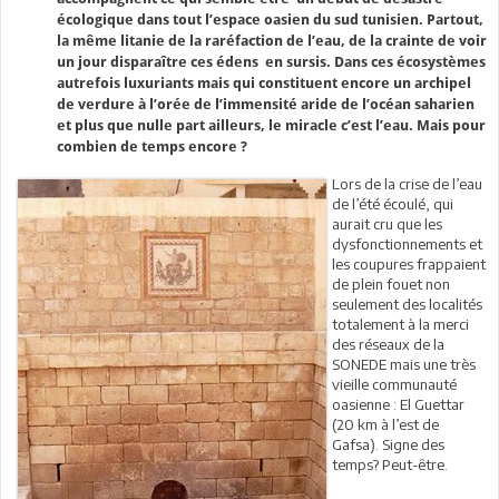
écologique dans tout l’espace oasien du sud tunisien. Partout,
la même litanie de la raréfaction de l’eau, de la crainte de voir
un jour disparaître ces édens en sursis. Dans ces écosystèmes
autrefois luxuriants mais qui constituent encore un archipel
de verdure à l’orée de l’immensité aride de l’océan saharien
et plus que nulle part ailleurs, le miracle c’est l’eau. Mais pour
combien de temps encore ?
Lors de la crise de l’eau
de l’été écoulé, qui
aurait cru que les
dysfonctionnements et
les coupures frappaient
de plein fouet non
seulement des localités
totalement à la merci
des réseaux de la
SONEDE mais une très
vieille communauté
oasienne : El Guettar
(20 km à l’est de
Gafsa). Signe des
temps? Peut-être.