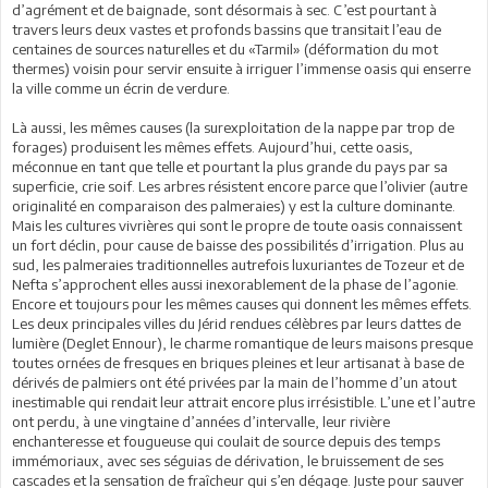
d’agrément et de baignade, sont désormais à sec. C’est pourtant à
travers leurs deux vastes et profonds bassins que transitait l’eau de
centaines de sources naturelles et du «Tarmil» (déformation du mot
thermes) voisin pour servir ensuite à irriguer l’immense oasis qui enserre
la ville comme un écrin de verdure.
Là aussi, les mêmes causes (la surexploitation de la nappe par trop de
forages) produisent les mêmes effets. Aujourd’hui, cette oasis,
méconnue en tant que telle et pourtant la plus grande du pays par sa
superficie, crie soif. Les arbres résistent encore parce que l’olivier (autre
originalité en comparaison des palmeraies) y est la culture dominante.
Mais les cultures vivrières qui sont le propre de toute oasis connaissent
un fort déclin, pour cause de baisse des possibilités d’irrigation. Plus au
sud, les palmeraies traditionnelles autrefois luxuriantes de Tozeur et de
Nefta s’approchent elles aussi inexorablement de la phase de l’agonie.
Encore et toujours pour les mêmes causes qui donnent les mêmes effets.
Les deux principales villes du Jérid rendues célèbres par leurs dattes de
lumière (Deglet Ennour), le charme romantique de leurs maisons presque
toutes ornées de fresques en briques pleines et leur artisanat à base de
dérivés de palmiers ont été privées par la main de l’homme d’un atout
inestimable qui rendait leur attrait encore plus irrésistible. L’une et l’autre
ont perdu, à une vingtaine d’années d’intervalle, leur rivière
enchanteresse et fougueuse qui coulait de source depuis des temps
immémoriaux, avec ses séguias de dérivation, le bruissement de ses
cascades et la sensation de fraîcheur qui s’en dégage. Juste pour sauver