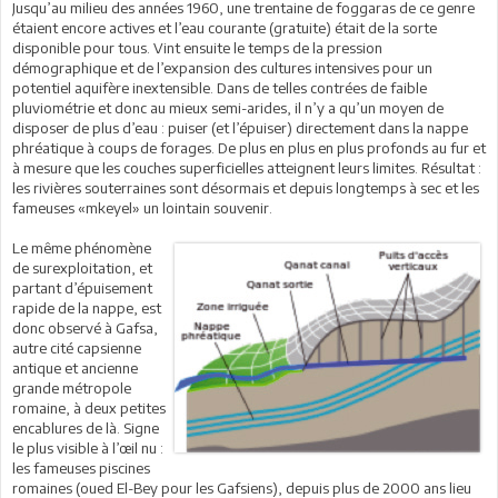
Jusqu’au milieu des années 1960, une trentaine de foggaras de ce genre
étaient encore actives et l’eau courante (gratuite) était de la sorte
disponible pour tous. Vint ensuite le temps de la pression
démographique et de l’expansion des cultures intensives pour un
potentiel aquifère inextensible. Dans de telles contrées de faible
pluviométrie et donc au mieux semi-arides, il n’y a qu’un moyen de
disposer de plus d’eau : puiser (et l’épuiser) directement dans la nappe
phréatique à coups de forages. De plus en plus en plus profonds au fur et
à mesure que les couches superficielles atteignent leurs limites. Résultat :
les rivières souterraines sont désormais et depuis longtemps à sec et les
fameuses «mkeyel» un lointain souvenir.
Le même phénomène
de surexploitation, et
partant d’épuisement
rapide de la nappe, est
donc observé à Gafsa,
autre cité capsienne
antique et ancienne
grande métropole
romaine, à deux petites
encablures de là. Signe
le plus visible à l’œil nu :
les fameuses piscines
romaines (oued El-Bey pour les Gafsiens), depuis plus de 2000 ans lieu