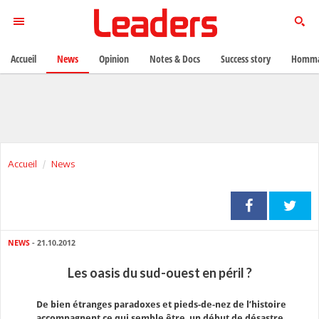
Accueil
News
Opinion
Notes & Docs
Success story
Homma
Accueil
News
NEWS
- 21.10.2012
Les oasis du sud-ouest en péril ?
De bien étranges paradoxes et pieds-de-nez de l’histoire
accompagnent ce qui semble être un début de désastre