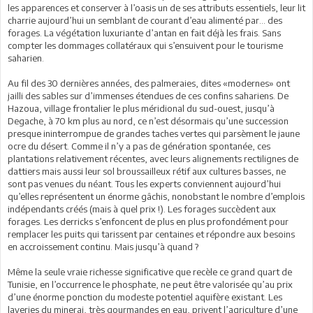
les apparences et conserver à l’oasis un de ses attributs essentiels, leur lit
charrie aujourd’hui un semblant de courant d’eau alimenté par… des
forages. La végétation luxuriante d’antan en fait déjà les frais. Sans
compter les dommages collatéraux qui s’ensuivent pour le tourisme
saharien.
Au fil des 30 dernières années, des palmeraies, dites «modernes» ont
jailli des sables sur d’immenses étendues de ces confins sahariens. De
Hazoua, village frontalier le plus méridional du sud-ouest, jusqu’à
Degache, à 70 km plus au nord, ce n’est désormais qu’une succession
presque ininterrompue de grandes taches vertes qui parsèment le jaune
ocre du désert. Comme il n’y a pas de génération spontanée, ces
plantations relativement récentes, avec leurs alignements rectilignes de
dattiers mais aussi leur sol broussailleux rétif aux cultures basses, ne
sont pas venues du néant. Tous les experts conviennent aujourd’hui
qu’elles représentent un énorme gâchis, nonobstant le nombre d’emplois
indépendants créés (mais à quel prix !). Les forages succèdent aux
forages. Les derricks s’enfoncent de plus en plus profondément pour
remplacer les puits qui tarissent par centaines et répondre aux besoins
en accroissement continu. Mais jusqu’à quand ?
Même la seule vraie richesse significative que recèle ce grand quart de
Tunisie, en l’occurrence le phosphate, ne peut être valorisée qu’au prix
d’une énorme ponction du modeste potentiel aquifère existant. Les
laveries du minerai, très gourmandes en eau, privent l’agriculture d’une