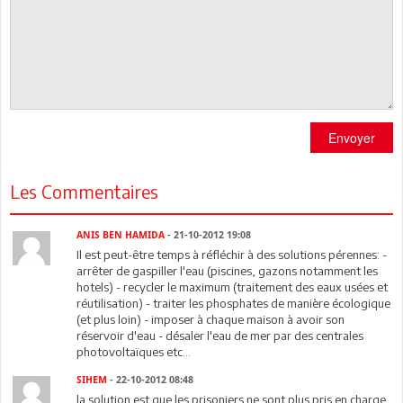
Envoyer
Les Commentaires
ANIS BEN HAMIDA
- 21-10-2012 19:08
Il est peut-être temps à réfléchir à des solutions pérennes: -
arrêter de gaspiller l'eau (piscines, gazons notamment les
hotels) - recycler le maximum (traitement des eaux usées et
réutilisation) - traiter les phosphates de manière écologique
(et plus loin) - imposer à chaque maison à avoir son
réservoir d'eau - désaler l'eau de mer par des centrales
photovoltaïques etc...
SIHEM
- 22-10-2012 08:48
la solution est que les prisoniers ne sont plus pris en charge