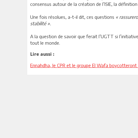
consensus autour de la création de l’ISIE, la définitio
Une fois résolues, a-t-il dit, ces questions
« rassurero
stabilité ».
A la question de savoir que ferait l’UGTT si l’initiat
tout le monde.
Lire aussi :
Ennahdha, le CPR et le groupe El Wafa boycotteront 