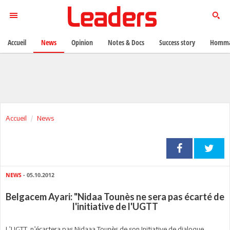
Accueil
News
Opinion
Notes & Docs
Success story
Homma
Accueil
News
NEWS
- 05.10.2012
Belgacem Ayari: "Nidaa Tounès ne sera pas écarté de
l'initiative de l'UGTT
L’UGTT n’écartera pas Nidaaa Tounès de son Initiative de dialogue