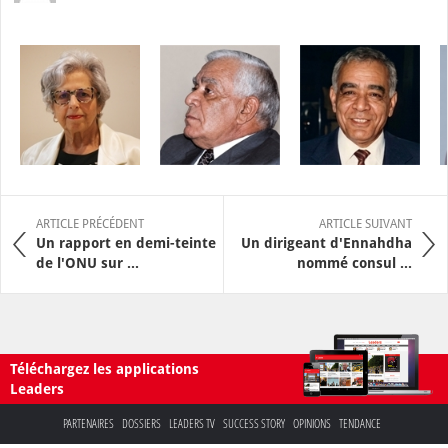
ARTICLE PRÉCÉDENT
ARTICLE SUIVANT
Un rapport en demi-teinte
Un dirigeant d'Ennahdha
de l'ONU sur ...
nommé consul ...
Téléchargez les applications
Leaders
PARTENAIRES
DOSSIERS
LEADERS TV
SUCCESS STORY
OPINIONS
TENDANCE