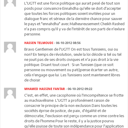
L'UGTT est une force politique qui aurait pesé de tout son
poids pour convaincre Ennahdha qu'elle se doit d'accepter
que toutes les forces politiques soient invitées pour un
dialogue franc et sérieux de la derniére chance pour sauver
le pays et "ennahdha" avec.Malheureusement Cheikh Rashed
n'a pas compris qu'il y va de l'intérêt de son parti de n'exlure
personne.
HASSEN TELMOUDI
- 06-10-2012 08:56
Bravo Gentlemen de l'UGTT On est tous Tunisiens, oui ou
non? En temps de révolution, seule la loi décide si tel ou tel
ne jouit pas de ses droits civiques et n'a pas droit à la vie
politique. Disant tout court : Si un Tunisien (que ce soit
personne ou mouvement ou pati)pense écarter un autre,
celà n'engage que lui. Les Tunisiens sont maintenent libres
de choisir.
MHAMED HASSINE FANTAR
- 06-10-2012 09:22
C'est, en effet, une cacophonie où l'imcompétence se frotte
au machiavélisme. L'UGTT a profonément raison de
consacrer le principe de la non exclusion.Dans toutes les
sociétés éprise de justice, de paix, d'égalité et de
démocratie, l'exclusion est perçu comme un crime contre les
droits de l'homme.Pour le reste, il y a la justice pourvu
qu'elle jouisse de toute son indépendance pour l'application