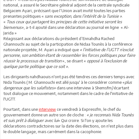
national, a assuré le Secrétaire général adjoint de la centrale syndicale
Belgacem Ayari, précisant que l’Union avait invité toutes les parties
prenantes politiques «
sans exception, dans l’intérêt de la Tunisie »
.
«
Tous ceux qui partagent les principes de cette initiative seront les
bienvenus»
, a-t-il ajouté dans une déclaration au journal en ligne « Al-
Jarida »
Réagissant aux déclarations du président d’Ennahdha Rached
Ghannouchi au sujet de la participation de Nidaa Tounès à la conférence
nationale projetée, M. Ayari a indiqué que
« l’initiative de l’UGTT n’exclut
personne, son ambition étant de rassembler les forces politiques pour faire
réussir le processus de transition
», se disant «
opposé à l’exclusion de
quelque partie politique que ce soit ».
Les dirigeants nahdhaouis n'ont pas été tendres ces derniers temps avec
Nida Tounès ( M. Ghannouchi est allé jusqu' à le considérer comme «
plus
dangereux que les salafistes»
dans une interview à Shemsfm
)
écartant
tout dialogue ce mouvement, notamment dans le cadre de l'initiative de
l'UGTT.
Pourtant, dans une
interview
ce vendredi à Expressfm, le chef du
gouvernement donne un autre son de cloche :
« je reconnais Nida Tounès
et suis prêt à dialoguer avec
lui
» Qui croire. Si l'on y ajoute les
déclarations contradictoires sur la date des élections, on n'est plus dans
le double langage, mais carrément dans la cacophonie.