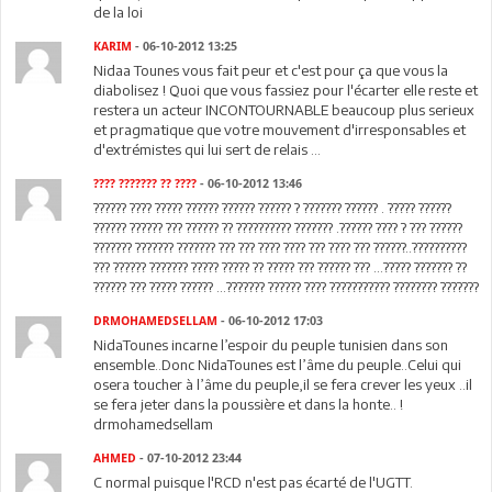
de la loi
KARIM
- 06-10-2012 13:25
Nidaa Tounes vous fait peur et c'est pour ça que vous la
diabolisez ! Quoi que vous fassiez pour l'écarter elle reste et
restera un acteur INCONTOURNABLE beaucoup plus serieux
et pragmatique que votre mouvement d'irresponsables et
d'extrémistes qui lui sert de relais ...
???? ??????? ?? ????
- 06-10-2012 13:46
?????? ???? ????? ?????? ?????? ?????? ? ??????? ?????? . ????? ??????
?????? ?????? ??? ?????? ?? ?????????? ??????? .?????? ???? ? ??? ??????
??????? ??????? ??????? ??? ??? ???? ???? ??? ???? ??? ??????..??????????
??? ?????? ??????? ????? ????? ?? ????? ??? ?????? ??? ...????? ??????? ??
?????? ??? ????? ?????? ...??????? ?????? ???? ??????????? ???????? ???????
DRMOHAMEDSELLAM
- 06-10-2012 17:03
NidaTounes incarne l’espoir du peuple tunisien dans son
ensemble..Donc NidaTounes est l’âme du peuple..Celui qui
osera toucher à l’âme du peuple,il se fera crever les yeux ..il
se fera jeter dans la poussière et dans la honte.. !
drmohamedsellam
AHMED
- 07-10-2012 23:44
C normal puisque l'RCD n'est pas écarté de l'UGTT.