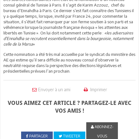
consul général de Tunisie à Paris. Il s’agit de Karim Azzouz, chef du
bureau d’Ennahdha à Paris. Ce dernier s’est fait connaître des Tunisiens il
y a quelque temps, lorsque, invité par France 24, pour commenter la
situation, il s’était fait remarquer par son ferme soutien à son parti et sa
véhémence lorsque la journaliste française évoqua « les atteintes aux
libertés en Tunisie ». On lui doit notamment cette perle :
«les adversaires
d'Ennahdha se recrutent essentiellement dans la bourgeoisie, notamment
celle de la Marsa
»
Cette nomination a été très mal accueillie par le syndicat du ministère des
AE qui estime qu’il sera difficile au nouveau consul d’observer la
neutralité requise dans la perspective des élections législatives et
présidentielles prévues l’an prochain.
Envoyer à un ami
Imprimer
VOUS AIMEZ CET ARTICLE ? PARTAGEZ-LE AVEC
VOS AMIS !
ABONNEZ-
PARTAGER
TWEETER
VOUS