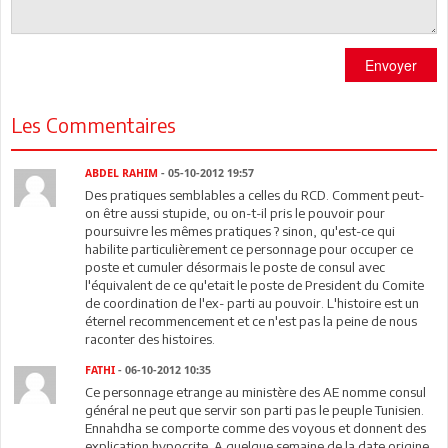
Envoyer
Les Commentaires
ABDEL RAHIM
- 05-10-2012 19:57
Des pratiques semblables a celles du RCD. Comment peut-
on être aussi stupide, ou on-t-il pris le pouvoir pour
poursuivre les mêmes pratiques ? sinon, qu'est-ce qui
habilite particulièrement ce personnage pour occuper ce
poste et cumuler désormais le poste de consul avec
l'équivalent de ce qu'etait le poste de President du Comite
de coordination de l'ex- parti au pouvoir. L'histoire est un
éternel recommencement et ce n'est pas la peine de nous
raconter des histoires.
FATHI
- 06-10-2012 10:35
Ce personnage etrange au ministère des AE nomme consul
général ne peut que servir son parti pas le peuple Tunisien.
Ennahdha se comporte comme des voyous et donnent des
explication hypocrite. A quelque semaine de la date origine