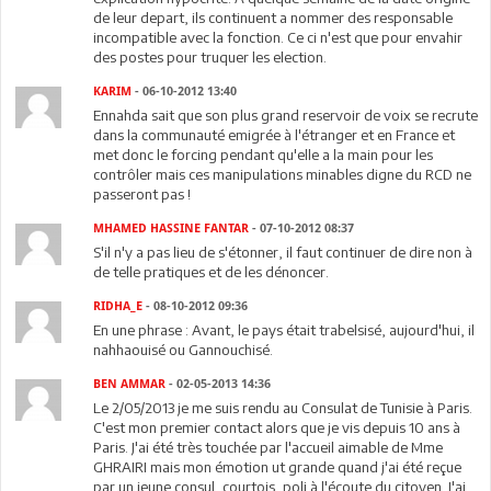
de leur depart, ils continuent a nommer des responsable
incompatible avec la fonction. Ce ci n'est que pour envahir
des postes pour truquer les election.
KARIM
- 06-10-2012 13:40
Ennahda sait que son plus grand reservoir de voix se recrute
dans la communauté emigrée à l'étranger et en France et
met donc le forcing pendant qu'elle a la main pour les
contrôler mais ces manipulations minables digne du RCD ne
passeront pas !
MHAMED HASSINE FANTAR
- 07-10-2012 08:37
S'il n'y a pas lieu de s'étonner, il faut continuer de dire non à
de telle pratiques et de les dénoncer.
RIDHA_E
- 08-10-2012 09:36
En une phrase : Avant, le pays était trabelsisé, aujourd'hui, il
nahhaouisé ou Gannouchisé.
BEN AMMAR
- 02-05-2013 14:36
Le 2/05/2013 je me suis rendu au Consulat de Tunisie à Paris.
C'est mon premier contact alors que je vis depuis 10 ans à
Paris. J'ai été très touchée par l'accueil aimable de Mme
GHRAIRI mais mon émotion ut grande quand j'ai été reçue
par un jeune consul, courtois, poli à l'écoute du citoyen. J'ai