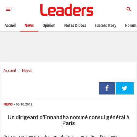
Accueil
News
Opinion
Notes & Docs
Success story
Homma
Accueil
News
NEWS
- 05.10.2012
Un dirigeant d'Ennahdha nommé consul général à
Paris
Des sources concordantes font état de la nomination d’un nouveau