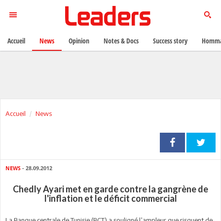
Accueil
News
Opinion
Notes & Docs
Success story
Homma
Accueil
News
NEWS
- 28.09.2012
Chedly Ayari met en garde contre la gangrène de
l'inflation et le déficit commercial
La Banque centrale de Tunisie (BCT) a souligné l’ampleur que risquent de