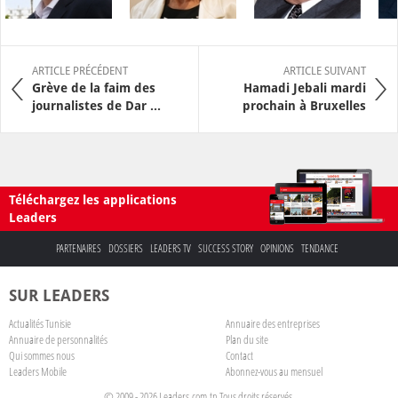
ARTICLE PRÉCÉDENT
ARTICLE SUIVANT
Grève de la faim des
Hamadi Jebali mardi
journalistes de Dar ...
prochain à Bruxelles
Téléchargez les applications
Leaders
PARTENAIRES
DOSSIERS
LEADERS TV
SUCCESS STORY
OPINIONS
TENDANCE
SUR LEADERS
Actualités Tunisie
Annuaire des entreprises
Annuaire de personnalités
Plan du site
Qui sommes nous
Contact
Leaders Mobile
Abonnez-vous au mensuel
© 2009 - 2026 Leaders.com.tn Tous droits réservés.