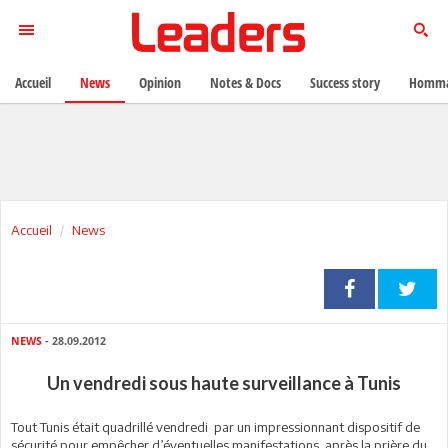
Accueil
News
Opinion
Notes & Docs
Success story
Homma
Accueil
News
NEWS
- 28.09.2012
Un vendredi sous haute surveillance à Tunis
Tout Tunis était quadrillé vendredi par un impressionnant dispositif de
sécurité pour empêcher d’éventuelles manifestations après la prière du