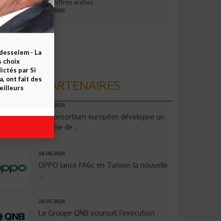
aux chiffres arabes
09.07.2026
esselem - La
s choix
ctés par Si
 ont fait des
PARTENAIRES
eilleurs
06.08.2026
Un consortium européen développe un
modèle de ...
04.08.2026
OPPO lance l'A6c en Tunisie: la nouvelle
...
29.07.2026
Le Groupe QNB poursuit l’exécution