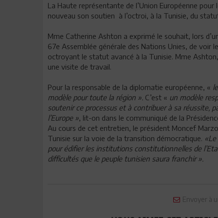
La Haute représentante de l’Union Européenne pour les
nouveau son soutien à l’octroi, à la Tunisie, du statu
Mme Catherine Ashton a exprimé le souhait, lors d’u
67e Assemblée générale des Nations Unies, de voir les
octroyant le statut avancé à la Tunisie. Mme Ashton, 
une visite de travail.
Pour la responsable de la diplomatie européenne, «
le
modèle pour toute la région ».
C’est «
un modèle resp
soutenir ce processus et à contribuer à sa réussite, pa
l’Europe »
, lit-on dans le communiqué de la Présiden
Au cours de cet entretien, le président Moncef Marzouk
Tunisie sur la voie de la transition démocratique.
«Le 
pour édifier les institutions constitutionnelles de l’E
difficultés que le peuple tunisien saura franchir ».
Envoyer à u