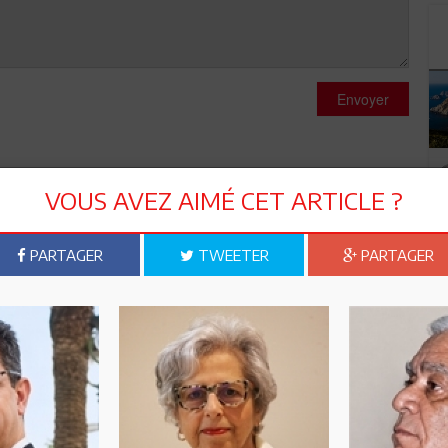
Envoyer
VOUS AVEZ AIMÉ CET ARTICLE ?
'Union Européenne ne sait elle pas que le pouvoir veut
PARTAGER
TWEETER
PARTAGER
l il a été élu, ne sait elle pas qu'il nomme des dirigeants de
pression, ne sait elle pas qu'il veut imposer insidieusement a
st pas la sienne? Je pense que ce staut est tout a fait