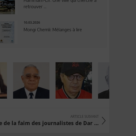
Hammam-Lif: Une ville qui cherche à
retrouver ...
10.03.2026
Mongi Chemli: Mélanges à lire
ARTICLE SUIVANT
 de la faim des journalistes de Dar ...