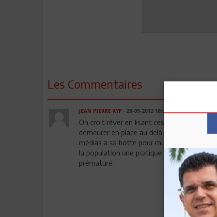
Les Commentaires
JEAN PIERRE RYF
- 28-09-2012 18:01
On croit rêver en lisant ces informations. L
demeurer en place au delà du délai pour leque
médias a sa botte pour museler le droit d'ex
la population une pratique religieuse qui n'e
prématuré.