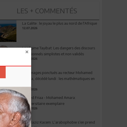
LES + COMMENTÉS
La Galite : le joyau le plus au nord de l'Afrique
12.07.2026
Le régime Tayibat: Les dangers des discours
nutritionnels simplistes et non validés
09.07.2026
Hommages ponctués au recteur Mohamed
Amara, décédé lundi : les mathématiques en
deuil
03.08.2026
Ahmed Friaa - Mohamed Amara:
l’Universitaire exemplaire
04.08.2026
Abdelaziz Kacem: L’arabophobie s’en prend