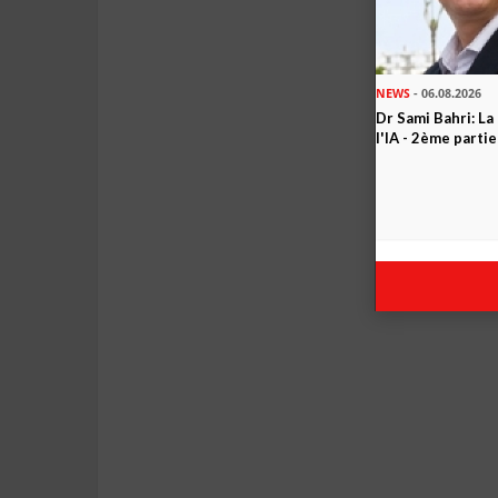
NEWS
- 06.08.2026
Dr Sami Bahri: La
l'IA - 2ème partie