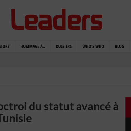
STORY
HOMMAGE À..
DOSSIERS
WHO'S WHO
BLOG
octroi du statut avancé à
Tunisie