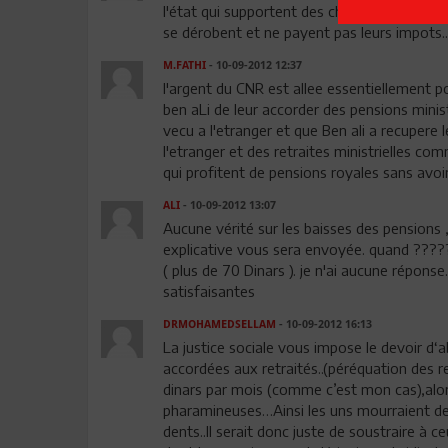
l'état qui supportent des charges impossi
se dérobent et ne payent pas leurs impots..
M.FATHI
- 10-09-2012 12:37
l'argent du CNR est allee essentiellement p
ben aLi de leur accorder des pensions mini
vecu a l'etranger et que Ben ali a recupere 
l'etranger et des retraites ministrielles co
qui profitent de pensions royales sans avoi
ALI
- 10-09-2012 13:07
Aucune vérité sur les baisses des pensions , 
explicative vous sera envoyée. quand ???
( plus de 70 Dinars ). je n'ai aucune réponse
satisfaisantes
DRMOHAMEDSELLAM
- 10-09-2012 16:13
La justice sociale vous impose le devoir d‘a
accordées aux retraités..(péréquation des ret
dinars par mois (comme c’est mon cas),alors
pharamineuses…Ainsi les uns mourraient de 
dents..Il serait donc juste de soustraire à 