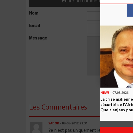
Ecrire un commentaire
Nom
Email
Message
NEWS
- 07.08.2026
La crise malienne
Les Commentaires
sécurité de l'Afr
Quels enjeux pour
SADOK
- 09-09-2012 21:31
?e n'est pas uniquement les retraités qui so