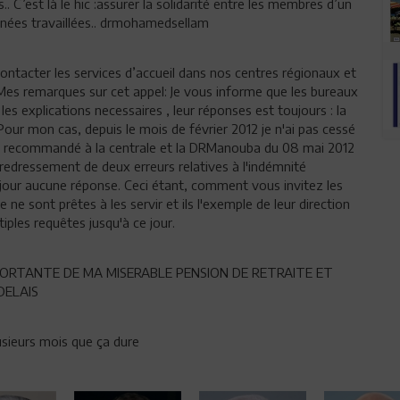
.. C’est là le hic :assurer la solidarité entre les membres d’un
ées travaillées.. drmohamedsellam
ntacter les services d’accueil dans nos centres régionaux et
 Mes remarques sur cet appel: Je vous informe que les bureaux
es explications necessaires , leur réponses est toujours : la
 Pour mon cas, depuis le mois de février 2012 je n'ai pas cessé
tre recommandé à la centrale et la DRManouba du 08 mai 2012
 redressement de deux erreurs relatives à l'indémnité
e jour aucune réponse. Ceci étant, comment vous invitez les
 ne sont prêtes à les servir et ils l'exemple de leur direction
ples requêtes jusqu'à ce jour.
MPORTANTE DE MA MISERABLE PENSION DE RETRAITE ET
DELAIS
lusieurs mois que ça dure