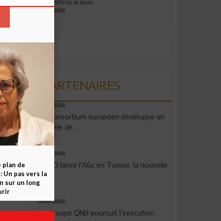
aux chiffres arabes
09.07.2026
PARTENAIRES
06.08.2026
Un consortium européen développe un
modèle de ...
04.08.2026
OPPO lance l'A6c en Tunisie: la nouvelle
e plan de
 Un pas vers la
...
n sur un long
rir
29.07.2026
Le Groupe QNB poursuit l’exécution