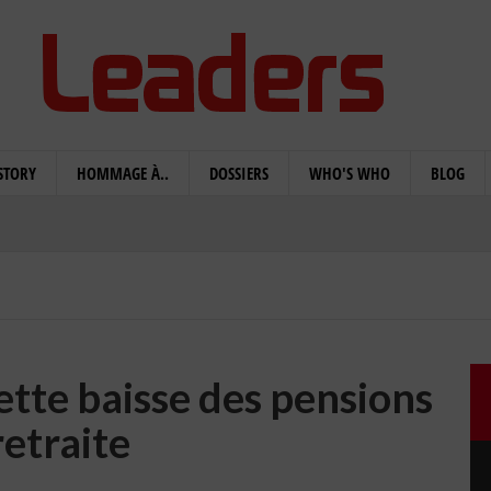
STORY
HOMMAGE À..
DOSSIERS
WHO'S WHO
BLOG
tte baisse des pensions
retraite