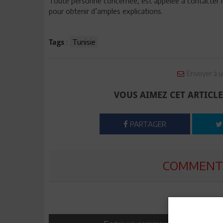
Toute personne concernée, est appelée à contacter le
pour obtenir d’amples explications.
:
Tunisie
Tags
Envoyer à u
VOUS AIMEZ CET ARTICLE
PARTAGER
COMMENTE