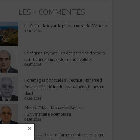
LES + COMMENTÉS
La Galite : le joyau le plus au nord de l'Afrique
12.07.2026
Le régime Tayibat: Les dangers des discours
nutritionnels simplistes et non validés
09.07.2026
Hommages ponctués au recteur Mohamed
Amara, décédé lundi : les mathématiques en
deuil
03.08.2026
Ahmed Friaa - Mohamed Amara:
l’Universitaire exemplaire
04.08.2026
Abdelaziz Kacem: L’arabophobie s’en prend