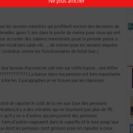
Ne plus afficher
bles alors que ceux qui gagnent des sommes mirambolesques
.
our les anciens ministres qui profitent encore des decisions de
sterielles apres 5 ans dans le poste de meme pour ceux qui ont
leur accorder des salaires ministeriels poue la periode passe a
mme mzali ben salah etc ......de meme pour les anciens deputes
r contribue omme les fonctionnaires de l'etat bue c
leur bureau d'accueil ne sait rien sur cette baisse , une lettre
????????????? La baisse dans ma pension est très importante
. à lire les 3 paragraphes je ne trouve pas les réponses
bord de rajuster le coût de la vie aux taux des pensions
raites)..Il y a des retraités qui ne touchent pas plus de 115
 qu’il y en a d’autres qui perçoivent des pensions
faim,d’autres nageaient dans le superflu et le luxe jusqu’aux
ceux dont les pensions sont grosses pour en rajouter à ceux