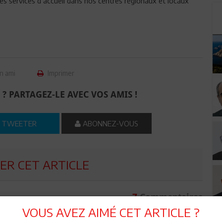
s services d’accueil dans nos centres régionaux et locaux
n ami
Imprimer
 ? PARTAGEZ-LE AVEC VOS AMIS !
TWEETER
ABONNEZ-VOUS
R CET ARTICLE
7
Commentaires
VOUS AVEZ AIMÉ CET ARTICLE ?