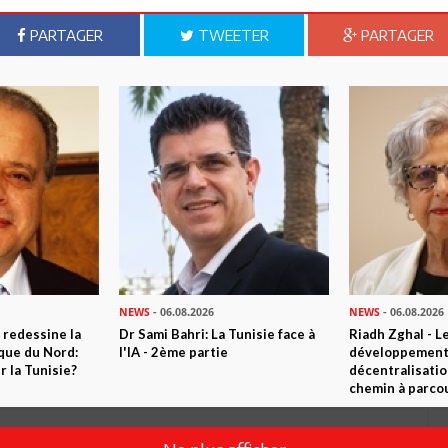
Commenter
PARTAGER
TWEETER
PARTAGER
Envoyer
NEWS
- 06.08.2026
NEWS
- 06.08.2026
 redessine la
Dr Sami Bahri: La Tunisie face à
Riadh Zghal - L
ique du Nord:
l'IA - 2ème partie
développement:
 la Tunisie?
décentralisatio
chemin à parcou
nt la farce de la dinde c'est egalement les fonctionnaires de