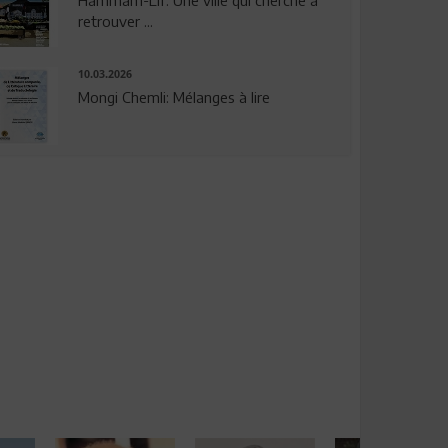
Hammam-Lif: Une ville qui cherche à
retrouver ...
10.03.2026
Mongi Chemli: Mélanges à lire