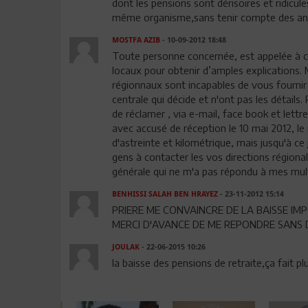
dont les pensions sont dérisoires et ridicules
même organisme,sans tenir compte des ann
MOSTFA AZIB
- 10-09-2012 18:48
Toute personne concernée, est appelée à co
locaux pour obtenir d’amples explications.
régionnaux sont incapables de vous fournir l
centrale qui décide et n'ont pas les détails.
de réclamer , via e-mail, face book et let
avec accusé de réception le 10 mai 2012, le
d'astreinte et kilométrique, mais jusqu'à c
gens à contacter les vos directions régionale
générale qui ne m'a pas répondu à mes multi
BENHISSI SALAH BEN HRAYEZ
- 23-11-2012 15:14
PRIERE ME CONVAINCRE DE LA BAISSE I
MERCI D'AVANCE DE ME REPONDRE SANS 
JOULAK
- 22-06-2015 10:26
la baisse des pensions de retraite,ça fait p