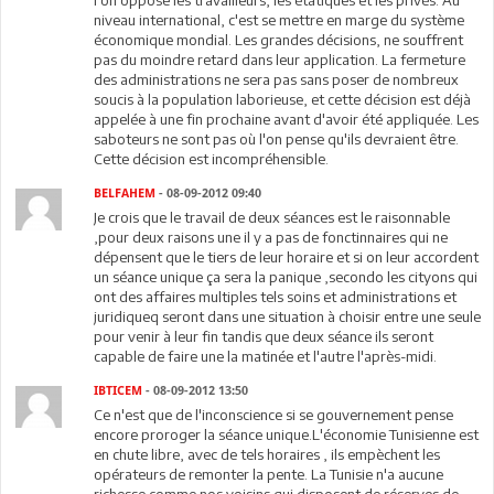
l'on oppose les travailleurs, les étatiques et les privés. Au
niveau international, c'est se mettre en marge du système
économique mondial. Les grandes décisions, ne souffrent
pas du moindre retard dans leur application. La fermeture
des administrations ne sera pas sans poser de nombreux
soucis à la population laborieuse, et cette décision est déjà
appelée à une fin prochaine avant d'avoir été appliquée. Les
saboteurs ne sont pas où l'on pense qu'ils devraient être.
Cette décision est incompréhensible.
BELFAHEM
- 08-09-2012 09:40
Je crois que le travail de deux séances est le raisonnable
,pour deux raisons une il y a pas de fonctinnaires qui ne
dépensent que le tiers de leur horaire et si on leur accordent
un séance unique ça sera la panique ,secondo les cityons qui
ont des affaires multiples tels soins et administrations et
juridiqueq seront dans une situation à choisir entre une seule
pour venir à leur fin tandis que deux séance ils seront
capable de faire une la matinée et l'autre l'après-midi.
IBTICEM
- 08-09-2012 13:50
Ce n'est que de l'inconscience si se gouvernement pense
encore proroger la séance unique.L'économie Tunisienne est
en chute libre, avec de tels horaires , ils empèchent les
opérateurs de remonter la pente. La Tunisie n'a aucune