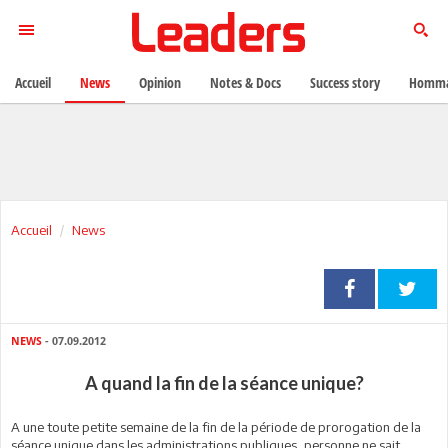
Accueil
News
Opinion
Notes & Docs
Success story
Homma
Accueil
News
NEWS
- 07.09.2012
A quand la fin de la séance unique?
A une toute petite semaine de la fin de la période de prorogation de la
séance unique dans les administrations publiques, personne ne sait