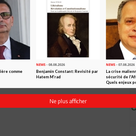
NEWS
- 08.08.2026
NEWS
- 07.08.2026
ntière comme
Benjamin Constant: Revisité par
La crise malien
Hatem M’rad
sécurité de l'A
Quels enjeux po
Ne plus afficher