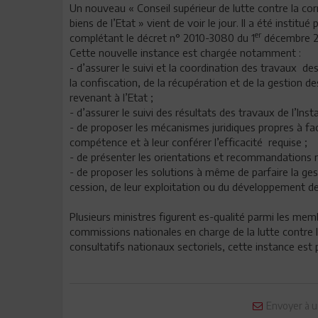
Un nouveau « Conseil supérieur de lutte contre la cor
biens de l’Etat » vient de voir le jour. Il a été insti
er
complétant le décret n° 2010-3080 du 1
décembre 201
Cette nouvelle instance est chargée notamment :
- d’assurer le suivi et la coordination des travaux d
la confiscation, de la récupération et de la gestion d
revenant à l’Etat ;
- d’assurer le suivi des résultats des travaux de l’Inst
- de proposer les mécanismes juridiques propres à fac
compétence et à leur conférer l’efficacité requise ;
- de présenter les orientations et recommandations n
- de proposer les solutions à même de parfaire la gest
cession, de leur exploitation ou du développement de
Plusieurs ministres figurent es-qualité parmi les me
commissions nationales en charge de la lutte contre 
consultatifs nationaux sectoriels, cette instance est
Envoyer à u