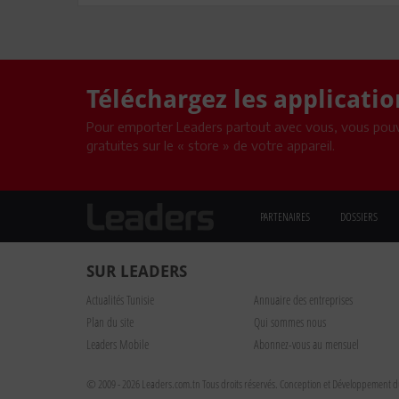
Téléchargez les applicati
Pour emporter Leaders partout avec vous, vous pouv
gratuites sur le « store » de votre appareil.
PARTENAIRES
DOSSIERS
SUR LEADERS
Actualités Tunisie
Annuaire des entreprises
Plan du site
Qui sommes nous
Leaders Mobile
Abonnez-vous au mensuel
© 2009 - 2026 Leaders.com.tn Tous droits réservés.
Conception et Développement du