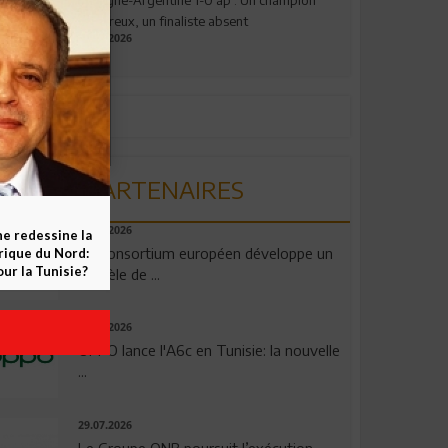
valeureux, un finaliste absent
19.07.2026
PARTENAIRES
06.08.2026
ne redessine la
Un consortium européen développe un
frique du Nord:
ur la Tunisie?
modèle de ...
04.08.2026
OPPO lance l'A6c en Tunisie: la nouvelle
...
29.07.2026
Le Groupe QNB poursuit l’exécution