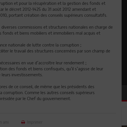
ruption et pour la récupération et la gestion des fonds et
tué par le décret 2012-1425 du 31 août 2012 amendant et
0, portant création des conseils supérieurs consultatifs.
es diverses commissions et structures nationales en charge de
es fonds et biens mobiliers et immobiliers mal acquis et
ance nationale de lutte contre la corruption ;
iliter le travail des structures concernées par son champ de
écessaires en vue d’accroître leur rendement ;
ion des fonds et biens confisqués, qu’il s’agisse de leur
 leurs investissements.
mbres de ce conseil, de même que les présidents des
la corruption. Comme les autres conseils supérieurs
 présidée par le Chef du gouvernement.
n ami
Imprimer