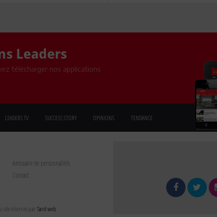
ons Leaders
ez télécharger nos applications
LEADERS TV
SUCCESS STORY
OPINIONS
TENDANCE
Annuaire de personnalités
Contact
 site internet par
Tanit web