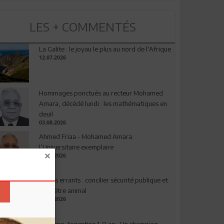
LES + COMMENTÉS
La Galite : le joyau le plus au nord de l'Afrique
12.07.2026
Hommages ponctués au recteur Mohamed
Amara, décédé lundi : les mathématiques en
deuil
03.08.2026
Ahmed Friaa - Mohamed Amara:
l’Universitaire exemplaire
04.08.2026
Chiens errants : concilier sécurité publique et
bien-être animal
17.07.2026
Espagne-Argentine 1-0 ap : Un champion