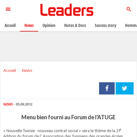
Accueil
News
Opinion
Notes & Docs
Success story
Homma
Accueil
News
NEWS
- 05.09.2012
Menu bien fourni au Forum de l'ATUGE
e
« Nouvelle Tunisie : nouveau contrat social » sera le thème de la 21
édition du forum de l’ Association des Tunisiens des grandes écoles