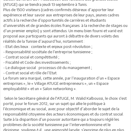
(ATUGE) qui se tiendra jeudi 13 septembre à Tunis.
Plus de 1500 visiteurs (cadres confirmés désireux d’apporter leur
expérience et leur savoir aux entreprises de leur pays, jeunes cadres
actifs à la recherche d’opportunités de carrières et étudiants
d’universités et de grandes écoles françaises à la recherche de stages ou
d’un premier emploi) y sont attendus. Un menu bien fourni et varié est
proposé aux participants qui auront à débattre de divers volets des
réalités de la Tunisie d’aujourd’hui, notamment :
- Etat des lieux : contexte et enjeux post-révolution ;
- Responsabilité sociétale de l’entreprise tunisienne ;
- Contrat social et compétitivité ;
- Fiscalité et Code des investissements ;
- Le dialogue social : processus clé du management ;
- Contrat social et rôle de l’Etat.
Le forum sera marqué, cette année, par l’inauguration d’un « Espace
entreprises », le « Village ATUGE entrepreneurs », un « Espace
employabilité » et un « Salon networking ».
Selon le Secrétaire général de l'ATUGE, M. Walid Kalboussi, le choix s'est
porté, pour le forum 2012, sur un sujet qui allie le politique à
l’économique et au social, avec pour objectif d’aborder le sujet de la
responsabilité citoyenne des acteurs économiques et du contrat social.
Suite à la disparition d’un pouvoir autoritaire qui a toujours réglé les
problèmes de la société tunisienne par l’interventionnisme et le
dirigisme, souligne-t-il, une animosité larvée s’exprime de plus en plus