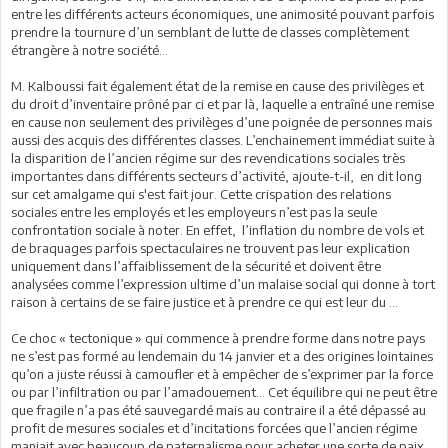
entre les différents acteurs économiques, une animosité pouvant parfois
prendre la tournure d’un semblant de lutte de classes complètement
étrangère à notre société...
M. Kalboussi fait également état de la remise en cause des privilèges et
du droit d’inventaire prôné par ci et par là, laquelle a entraîné une remise
en cause non seulement des privilèges d’une poignée de personnes mais
aussi des acquis des différentes classes. L’enchainement immédiat suite à
la disparition de l’ancien régime sur des revendications sociales très
importantes dans différents secteurs d’activité, ajoute-t-il, en dit long
sur cet amalgame qui s'est fait jour. Cette crispation des relations
sociales entre les employés et les employeurs n’est pas la seule
confrontation sociale à noter. En effet, l’inflation du nombre de vols et
de braquages parfois spectaculaires ne trouvent pas leur explication
uniquement dans l’affaiblissement de la sécurité et doivent être
analysées comme l’expression ultime d’un malaise social qui donne à tort
raison à certains de se faire justice et à prendre ce qui est leur du …
Ce choc « tectonique » qui commence à prendre forme dans notre pays
ne s’est pas formé au lendemain du 14 janvier et a des origines lointaines
qu’on a juste réussi à camoufler et à empêcher de s’exprimer par la force
ou par l’infiltration ou par l’amadouement… Cet équilibre qui ne peut être
que fragile n’a pas été sauvegardé mais au contraire il a été dépassé au
profit de mesures sociales et d’incitations forcées que l’ancien régime
maniait avec beaucoup de paternalisme pour acheter une sorte de paix