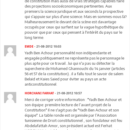
de constitution mais aussi de vrais stratèges capables faire
des projections socioéconomiques pertinentes. Aux
premiers la science juridique et aux seconds la prospective
qui s'appuie sur plus d'une science. Mais en sommes-nous là?
Malheureusement le devant de la scène est davantage
occupés par ceux qui surfent sur la vague hypothétique du
pouvoir que par ceux qui pensent à l'intérêt du pays sur le
long terme.
EMDE
- 21-08-2012 10:03
Yadh Ben Achour personnalité non indépendante et
engagée politiquement ne représente pas le personnage le
plus apte pour ce travail...lui qui n'a pas su détecter la
supercherie de Mohamed Ghannouchi du 14 janvier (articles
56 et 57 de la constitution)...il a fallu tout le savoir de salem
Belaïd et Kaies Saied pour éviter au pays un acte
anticonstitutionnel.
HORCHANI FARHAT
- 21-08-2012 10:57
Merci de corriger votre information : "Yadh Ben Achour et
son équipe: première lecture de l’avant projet de la
Constitution" Il ne s'agit pas de "Yadh Ben Achour et son
équipe". La table ronde est organisée par l’Association
tunisienne de Droit constitutionnel , son fondateur est feu
Abdelafattah Amor, son président actuel est Ferhat