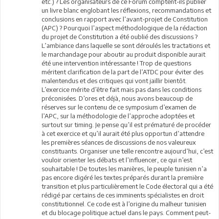
etc.) ? Les organisateurs de ce Forum comptent-ils publier
un livre blanc englobant les réflexions, recommandations et
conclusions en rapport avec l’avant-projet de Constitution
(APC) ? Pourquoi l’aspect méthodologique de la rédaction
du projet de Constitution a été oublié des discussions ?
L’ambiance dans laquelle se sont déroulés les tractations et
le marchandage pour aboutir au produit disponible aurait
été une intervention intéressante ! Trop de questions
méritent clarification de la part de l’ATDC pour éviter des
malentendus et des critiques qui vont jaillir bientôt.
L’exercice mérite d’être fait mais pas dans les conditions
préconisées. D’ores et déjà, nous avons beaucoup de
réserves sur le contenu de ce symposium d’examen de
l’APC, sur la méthodologie de l’approche adoptées et
surtout sur timing. Je pense qu’il est prématuré de procéder
à cet exercice et qu’il aurait été plus opportun d’attendre
les premières séances de discussions de nos valeureux
constituants. Organiser une telle rencontre aujourd’hui, c’est
vouloir orienter les débats et l’influencer, ce qui n’est
souhaitable ! De toutes les manières, le peuple tunisien n’a
pas encore digéré les textes préparés durant la première
transition et plus particulièrement le Code électoral qui a été
rédigé par certains de ces imminents spécialistes en droit
constitutionnel. Ce code est à l’origine du malheur tunisien
et du blocage politique actuel dans le pays. Comment peut-