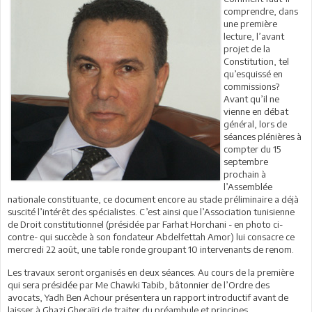
comprendre, dans
une première
lecture, l’avant
projet de la
Constitution, tel
qu’esquissé en
commissions?
Avant qu’il ne
vienne en débat
général, lors de
séances plénières à
compter du 15
septembre
prochain à
l’Assemblée
nationale constituante, ce document encore au stade préliminaire a déjà
suscité l’intérêt des spécialistes. C’est ainsi que l’Association tunisienne
de Droit constitutionnel (présidée par Farhat Horchani - en photo ci-
contre- qui succède à son fondateur Abdelfettah Amor) lui consacre ce
mercredi 22 août, une table ronde groupant 10 intervenants de renom.
Les travaux seront organisés en deux séances. Au cours de la première
qui sera présidée par Me Chawki Tabib, bâtonnier de l’Ordre des
avocats, Yadh Ben Achour présentera un rapport introductif avant de
laisser à Ghazi Gheraïri de traiter du préambule et principes