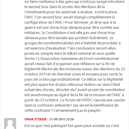
on faire confiance à des gens qui n’ont pas songé introduire
le second tour dans le scrutin des élections de la
Constituante pour les autoriser à évaluer, à notre place,
l’APC ? Un second tour aurait changé complètement la
configuration de l’ANC ! Pour terminer, je dirai que si la
guerre est une chose trop sérieuse pour être confiée aux
militaires, la Constitution n’est-elle pas une chose trop
sérieuse pour être laissée aux juristes? Autrement, ce
groupe de constitutionalistes est-il habilité de procéder à
cet exercice d’évaluation ? Ses conclusions seront-elles
prises en compte dans le débat national et sous quelle
forme ? L’Association tunisienne de Droit constitutionnel
aurait mieux fait d’organiser une réflexion sur la fin de
légitimité électorale des instances issues des élections du 23
octobre 2011 et de chercher voies et moyens pour sortir le
pays de ce blocage institutionnel. Ce débat sur la légitimité
est plus opportun et plus utile pour Nation car dans l’état
actuel des choses, discuter de l’avant-projet de constitution
est anachronique eu égard de la fin de la mission de l’ANC à
partir du 23 octobre. Ce forum de l’ATDC rajoute une couche
dans la confusion ambiante ! Qui serait le bénéficiaire de
cette confusion ? Certainement pas le peuple !
OMAR ETTAIEB
- 21-08-2012 23:26
Est ce que c'est publique? Est quon peut assister ou c'est