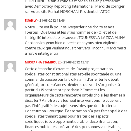
HORCHANI. La table ronde est organisée en partenariat
avec Democracy Reporting International. Merci de corriger
sur votre site Ferhat HORCHANI Prsident d l'ATDC
F.SAHLY
- 21-08-2012 11:46
Notre Elite est là pour sauvegarder nos droits et nos
libertés . Que Dieu et les vrais hommes de FOI et et de
l'intégrité intellectuelle sauvent TOUNESSNA LAZIZA ALINA
Gardons les yeux bien ouverts et soyons bien vigilents
contre ceux qui veulent nous tirer vers l'inconnu Merci merci
à notre intelligencia
MUSTAPHA STAMBOULI
- 21-08-2012 13:17
Cette démarche d’examen de l’avant projet par nos
spécialistes constitutionalistes est-elle spontanée ou une
commande passée par la troïka afin d’orienter le débat
général, lors de séances plénières qui vont s’organiser à
partir du 15 septembre prochain ? Comment les
organisateurs de cette rencontre ont-ils choisi les thèmes à
discuter ? A notre avis les neuf interventions ne couvrent
pas l’intégralité des sujets sensibles que doit traiter la
Constitution ! Pourquoi l’Association n’a pas fait appel à des
spécialistes thématiques pour traiter des aspects
spécifiques (développement durable, décentralisation,
finances publiques, précarité des personnes vulnérables,