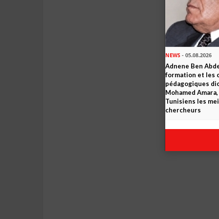
NEWS
- 05.08.2026
Adnene Ben Abde
formation et les 
pédagogiques dic
Mohamed Amara, o
Tunisiens les mei
chercheurs