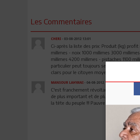
Les Commentaires
CHERI
- 03-08-2012 13:01
Ci-après la liste des prix: Produit (kg) pro
millimes - noix 1000 millimes 3000 millime
millimes 4200 millimes - pistaches 1100 mill
particulier peut toujours se brosser pur savo
clairs pour le citoyen moyen au lieu de ces 
MANSOUR LAHYANI
- 04-08-2012 16:04
C'est franchement révoltant, et ça dépasse
de plus important et de plus urgent que la 
la tête du peuple !!! Pauvre Tunisie, pauvres 