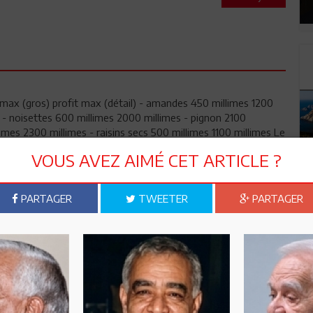
fit max (gros) profit max (détail) - amandes 450 millimes 1200
s - noisettes 600 millimes 2000 millimes - pignon 2100
imes 2300 millimes - raisins secs 500 millimes 1100 millimes Le
ir s'il se fait escroquer ou pas ! Affichez des informations
VOUS AVEZ AIMÉ CET ARTICLE ?
informations inexploitables !
PARTAGER
TWEETER
PARTAGER
 la mesure : ce gouvernement provisoire n'a donc rien trouvé
marge bénéficire sur les fruits secs ?? On continue à se payer
Tunisiens...