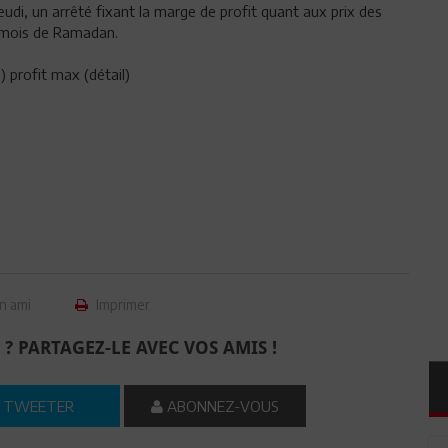
eudi, un arrêté fixant la marge de profit quant aux prix des
du mois de Ramadan.
s) profit max (détail)
n ami
Imprimer
 ? PARTAGEZ-LE AVEC VOS AMIS !
TWEETER
ABONNEZ-VOUS