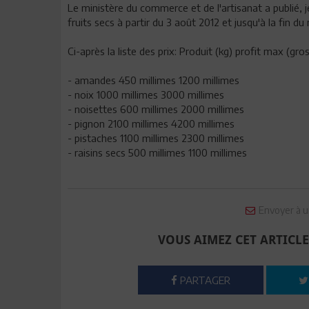
Le ministère du commerce et de l'artisanat a publié, j
fruits secs à partir du 3 août 2012 et jusqu'à la fin 
Ci-après la liste des prix: Produit (kg) profit max (gro
- amandes 450 millimes 1200 millimes
- noix 1000 millimes 3000 millimes
- noisettes 600 millimes 2000 millimes
- pignon 2100 millimes 4200 millimes
- pistaches 1100 millimes 2300 millimes
- raisins secs 500 millimes 1100 millimes
Envoyer à u
VOUS AIMEZ CET ARTICLE
PARTAGER