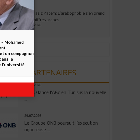
Abdelaziz Kacem: L’arabophobie s’en prend
aux chiffres arabes
09.07.2026
b – Mohamed
ant
 et un compagnon
dans la
 l’université
PARTENAIRES
04.08.2026
OPPO lance l'A6c en Tunisie: la nouvelle
...
29.07.2026
Le Groupe QNB poursuit l’exécution
rigoureuse ...