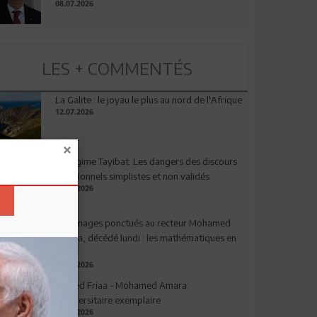
08.07.2026
LES + COMMENTÉS
La Galite : le joyau le plus au nord de l'Afrique
12.07.2026
Le régime Tayibat: Les dangers des discours
nutritionnels simplistes et non validés
09.07.2026
Hommages ponctués au recteur Mohamed
Amara, décédé lundi : les mathématiques en
deuil
03.08.2026
Ahmed Friaa - Mohamed Amara:
l’Universitaire exemplaire
04.08.2026