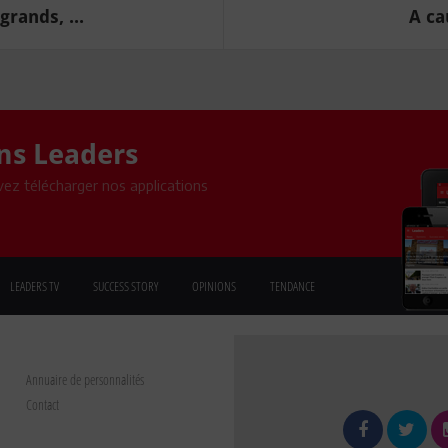
grands, ...
A ca
ons Leaders
ez télécharger nos applications
LEADERS TV
SUCCESS STORY
OPINIONS
TENDANCE
Annuaire de personnalités
Contact