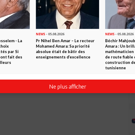
NEWS
- 05.08.2026
NEWS
- 05.08.2026
sselem - La
Pr Nihel Ben Amar – Le recteur
Béchir Mahjou
choix
Mohamed Amara: Sa priorité
Amara : Un brill
tés par Si
absolue était de bâtir des
mathématicien
nt fait des
enseignements d’excellence
de route fiable 
lleurs
construction de
tunisienne
Ne plus afficher