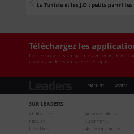
La Tunisie et les J.O : petits parmi les 
Téléchargez les applicati
Pour emporter Leaders partout avec vous, vous pouv
gratuites sur le « store » de votre appareil.
PARTENAIRES
DOSSIERS
SUR LEADERS
Actualités Tunisie
Annuaire des entreprises
Plan du site
Qui sommes nous
Leaders Mobile
Abonnez-vous au mensuel