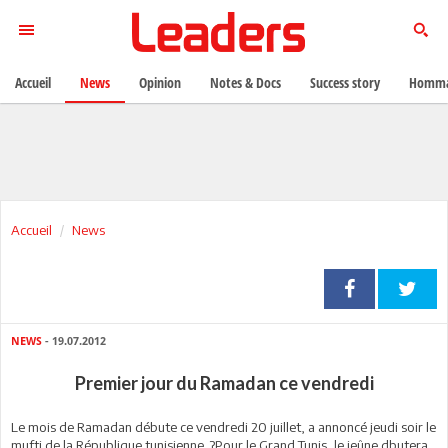
Accueil
News
Opinion
Notes & Docs
Success story
Homma
Accueil
News
NEWS
- 19.07.2012
Premier jour du Ramadan ce vendredi
Le mois de Ramadan débute ce vendredi 20 juillet, a annoncé jeudi soir le
mufti de la République tunisienne. ?Pour le Grand Tunis, le jeûne dbutera,