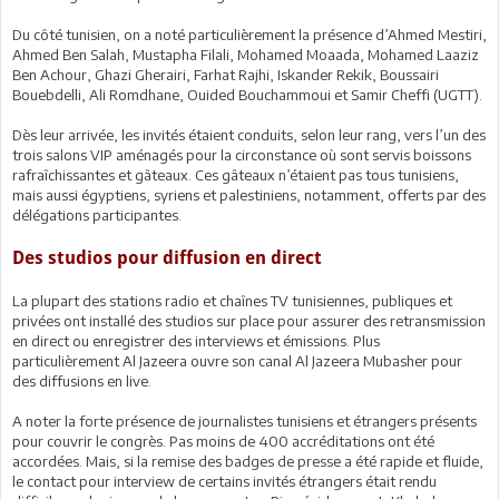
Du côté tunisien, on a noté particulièrement la présence d’Ahmed Mestiri,
Ahmed Ben Salah, Mustapha Filali, Mohamed Moaada, Mohamed Laaziz
Ben Achour, Ghazi Gherairi, Farhat Rajhi, Iskander Rekik, Boussairi
Bouebdelli, Ali Romdhane, Ouided Bouchammoui et Samir Cheffi (UGTT).
Dès leur arrivée, les invités étaient conduits, selon leur rang, vers l’un des
trois salons VIP aménagés pour la circonstance où sont servis boissons
rafraîchissantes et gâteaux. Ces gâteaux n’étaient pas tous tunisiens,
mais aussi égyptiens, syriens et palestiniens, notamment, offerts par des
délégations participantes.
Des studios pour diffusion en direct
La plupart des stations radio et chaînes TV tunisiennes, publiques et
privées ont installé des studios sur place pour assurer des retransmission
en direct ou enregistrer des interviews et émissions. Plus
particulièrement Al Jazeera ouvre son canal Al Jazeera Mubasher pour
des diffusions en live.
A noter la forte présence de journalistes tunisiens et étrangers présents
pour couvrir le congrès. Pas moins de 400 accréditations ont été
accordées. Mais, si la remise des badges de presse a été rapide et fluide,
le contact pour interview de certains invités étrangers était rendu