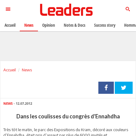
Accueil
News
Opinion
Notes & Docs
Success story
Homma
Accueil
News
NEWS
- 12.07.2012
Dans les coulisses du congrès d'Ennahdha
Très tôt le matin, le parc des Expositions du Kram, décoré aux couleurs
d’Ennahdha, était pris d’assaut par plus de 6000 invités et