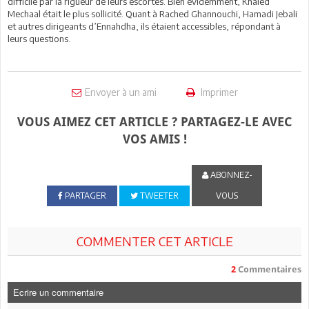
difficile par la rigueur de leurs escortes. Bien évidemment, Khaled
Mechaal était le plus sollicité. Quant à Rached Ghannouchi, Hamadi Jebali
et autres dirigeants d’Ennahdha, ils étaient accessibles, répondant à
leurs questions.
Envoyer à un ami
Imprimer
VOUS AIMEZ CET ARTICLE ? PARTAGEZ-LE AVEC
VOS AMIS !
ABONNEZ-
PARTAGER
TWEETER
VOUS
COMMENTER CET ARTICLE
2
Commentaires
Ecrire un commentaire