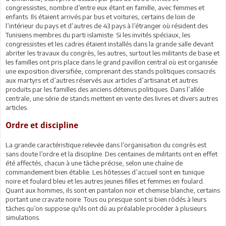
congressistes, nombre d’entre eux étant en famille, avec femmes et
enfants. Ils étaient arrivés par bus et voitures, certains de loin de
l’intérieur du pays et d’autres de 43 pays à l’étranger où résident des
Tunisiens membres du parti islamiste. Si les invités spéciaux, les
congressistes et les cadres étaient installés dans la grande salle devant
abriter les travaux du congrès, les autres, surtout les militants de base et
les familles ont pris place dans le grand pavillon central où est organisée
une exposition diversifiée, comprenant des stands politiques consacrés
aux martyrs et d’autres réservés aux articles d’artisanat et autres
produits par les familles des anciens détenus politiques. Dans l’allée
centrale, une série de stands mettent en vente des livres et divers autres
articles.
Ordre et discipline
La grande caractéristique relevée dans l’organisation du congrès est
sans doute l’ordre et la discipline. Des centaines de militants ont en effet
été affectés, chacun à une tâche précise, selon une chaîne de
commandement bien établie. Les hôtesses d’accueil sont en tunique
noire et foulard bleu et les autres jeunes filles et femmes en foulard.
Quant aux hommes, ils sont en pantalon noir et chemise blanche, certains
portant une cravate noire. Tous ou presque sont si bien rôdés à leurs
tâches qu’on suppose qu'ils ont dû au préalable procéder à plusieurs
simulations.