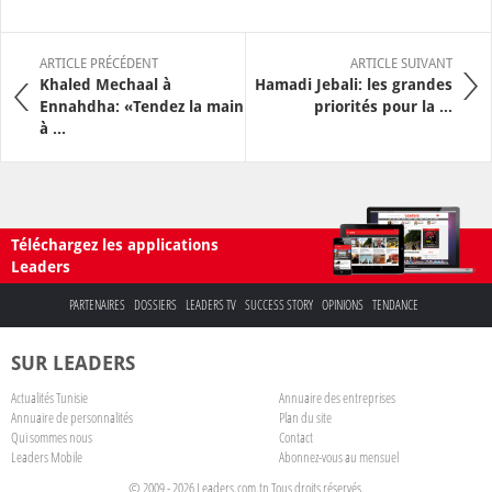
ARTICLE PRÉCÉDENT
ARTICLE SUIVANT
Khaled Mechaal à
Hamadi Jebali: les grandes
Ennahdha: «Tendez la main
priorités pour la ...
à ...
Téléchargez les applications
Leaders
PARTENAIRES
DOSSIERS
LEADERS TV
SUCCESS STORY
OPINIONS
TENDANCE
SUR LEADERS
Actualités Tunisie
Annuaire des entreprises
Annuaire de personnalités
Plan du site
Qui sommes nous
Contact
Leaders Mobile
Abonnez-vous au mensuel
© 2009 - 2026 Leaders.com.tn Tous droits réservés.