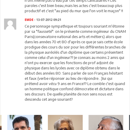
n'ont même pas d'eau par ces temps caniculaires !! Les
paroles c'est bien beau,mais les actes c'est beaucoup plus
productif et c'est "au pied du mur que l'on voit le maçon" !!
EMDE
- 13-07-2012 09:21
Ce personnage sympathique et toujours souriant m'étonne
par sa "fausseté": on le présente comme ingénieur du CNAM
Paris(consevatoire national des arts et métiers) alors que
dans les années 70 et 80 d'après ce que je sais cette école
prodigue des cours du soir pour les différentes branches de
la physique auréolés d'un diplôme que certains présentent
comme celui d'un ingénieur?? Je connais au moins 2 amis qui
n'ont pu exercer que les fonctions de prof adjoint de
physique dans les lycées avec ce diplôme obtenu dans le
début des années 80. Sans parler de son Français hésitant
et faux (verbe réponser au lieu de répondre...)lui qui
prétend avoir vécu 9 ans en France?? Le comble c'est quand
un homme politique confond démocratie et dictature dans
ses discours. De quelle planète de non sens nous est
descendu cet ange souriant?