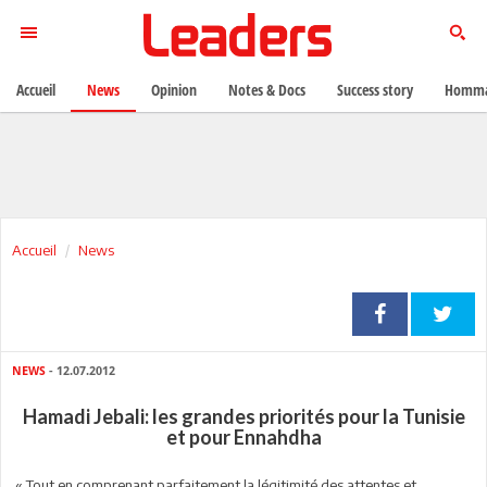
Accueil
News
Opinion
Notes & Docs
Success story
Homma
Accueil
News
NEWS
- 12.07.2012
Hamadi Jebali: les grandes priorités pour la Tunisie
et pour Ennahdha
« Tout en comprenant parfaitement la légitimité des attentes et