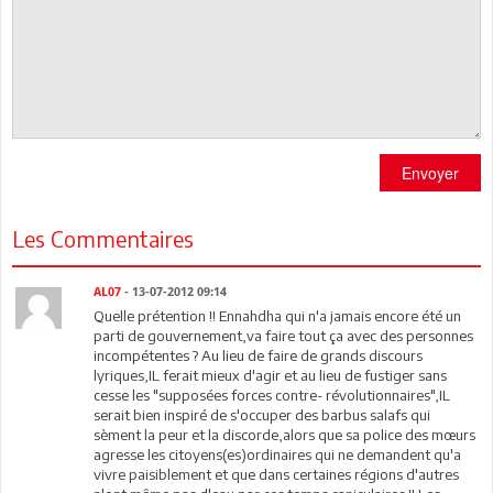
Envoyer
Les Commentaires
AL07
- 13-07-2012 09:14
Quelle prétention !! Ennahdha qui n'a jamais encore été un
parti de gouvernement,va faire tout ça avec des personnes
incompétentes ? Au lieu de faire de grands discours
lyriques,IL ferait mieux d'agir et au lieu de fustiger sans
cesse les "supposées forces contre- révolutionnaires",IL
serait bien inspiré de s'occuper des barbus salafs qui
sèment la peur et la discorde,alors que sa police des mœurs
agresse les citoyens(es)ordinaires qui ne demandent qu'a
vivre paisiblement et que dans certaines régions d'autres