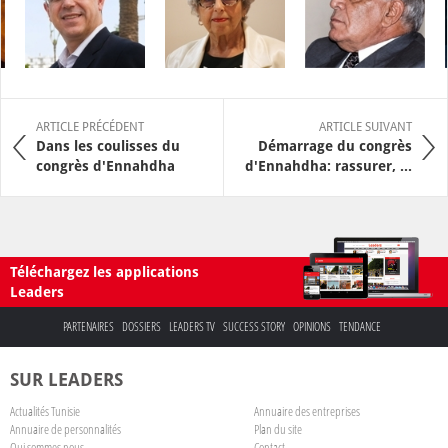
ARTICLE PRÉCÉDENT
ARTICLE SUIVANT
Dans les coulisses du
Démarrage du congrès
congrès d'Ennahdha
d'Ennahdha: rassurer, ...
Téléchargez les applications
Leaders
PARTENAIRES
DOSSIERS
LEADERS TV
SUCCESS STORY
OPINIONS
TENDANCE
SUR LEADERS
Actualités Tunisie
Annuaire des entreprises
Annuaire de personnalités
Plan du site
Qui sommes nous
Contact