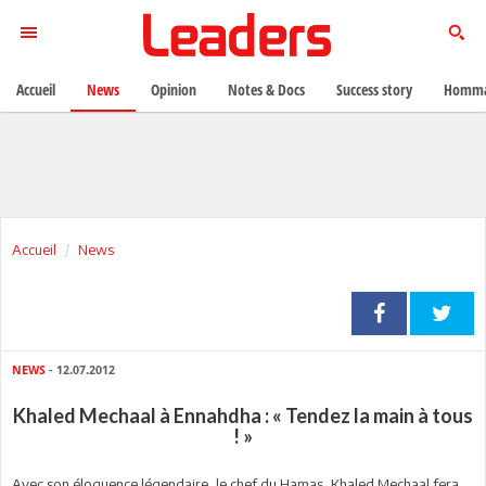
Accueil
News
Opinion
Notes & Docs
Success story
Homma
Accueil
News
NEWS
- 12.07.2012
Khaled Mechaal à Ennahdha : « Tendez la main à tous
! »
Avec son éloquence légendaire, le chef du Hamas, Khaled Mechaal fera