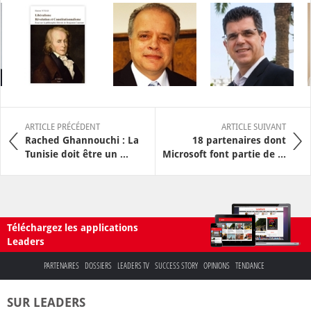
ARTICLE PRÉCÉDENT
ARTICLE SUIVANT
Rached Ghannouchi : La
18 partenaires dont
Tunisie doit être un ...
Microsoft font partie de ...
Téléchargez les applications
Leaders
PARTENAIRES
DOSSIERS
LEADERS TV
SUCCESS STORY
OPINIONS
TENDANCE
SUR LEADERS