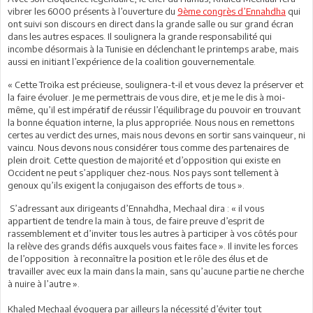
vibrer les 6000 présents à l’ouverture du
9ème congrès d’Ennahdha
qui
ont suivi son discours en direct dans la grande salle ou sur grand écran
dans les autres espaces. Il soulignera la grande responsabilité qui
incombe désormais à la Tunisie en déclenchant le printemps arabe, mais
aussi en initiant l’expérience de la coalition gouvernementale.
« Cette Troïka est précieuse, soulignera-t-il et vous devez la préserver et
la faire évoluer. Je me permettrais de vous dire, et je me le dis à moi-
même, qu’il est impératif de réussir l’équilibrage du pouvoir en trouvant
la bonne équation interne, la plus appropriée. Nous nous en remettons
certes au verdict des urnes, mais nous devons en sortir sans vainqueur, ni
vaincu. Nous devons nous considérer tous comme des partenaires de
plein droit. Cette question de majorité et d’opposition qui existe en
Occident ne peut s’appliquer chez-nous. Nos pays sont tellement à
genoux qu’ils exigent la conjugaison des efforts de tous ».
S’adressant aux dirigeants d’Ennahdha, Mechaal dira : « il vous
appartient de tendre la main à tous, de faire preuve d’esprit de
rassemblement et d’inviter tous les autres à participer à vos côtés pour
la relève des grands défis auxquels vous faites face ». Il invite les forces
de l’opposition à reconnaître la position et le rôle des élus et de
travailler avec eux la main dans la main, sans qu’aucune partie ne cherche
à nuire à l’autre ».
Khaled Mechaal évoquera par ailleurs la nécessité d’éviter tout