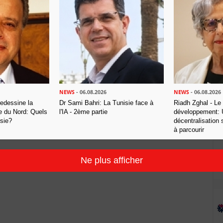
NEWS
- 06.08.2026
NEWS
- 06.08.2026
redessine la
Dr Sami Bahri: La Tunisie face à
Riadh Zghal - Le
ue du Nord: Quels
l'IA - 2ème partie
développement: U
isie?
décentralisation
à parcourir
Ne plus afficher