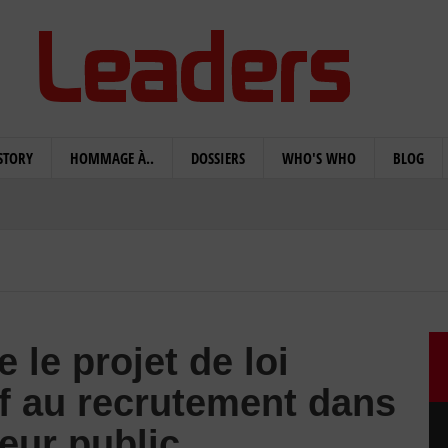
STORY
HOMMAGE À..
DOSSIERS
WHO'S WHO
BLOG
 le projet de loi
if au recrutement dans
teur public