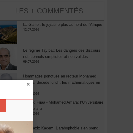
LES + COMMENTÉS
La Galite : le joyau le plus au nord de l'Afrique
12.07.2026
Le régime Tayibat: Les dangers des discours
nutritionnels simplistes et non validés
09.07.2026
Hommages ponctués au recteur Mohamed
Amara, décédé lundi : les mathématiques en
deuil
03.08.2026
Ahmed Friaa - Mohamed Amara: l’Universitaire
exemplaire
04.08.2026
Abdelaziz Kacem: L’arabophobie s’en prend