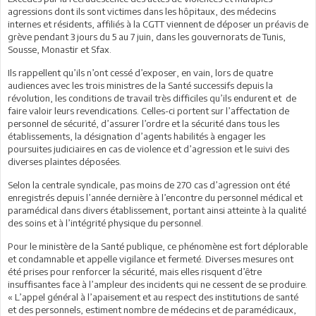
agressions dont ils sont victimes dans les hôpitaux, des médecins
internes et résidents, affiliés à la CGTT viennent de déposer un préavis de
grève pendant 3 jours du 5 au 7 juin, dans les gouvernorats de Tunis,
Sousse, Monastir et Sfax.
Ils rappellent qu’ils n’ont cessé d’exposer, en vain, lors de quatre
audiences avec les trois ministres de la Santé successifs depuis la
révolution, les conditions de travail très difficiles qu’ils endurent et de
faire valoir leurs revendications. Celles-ci portent sur l’affectation de
personnel de sécurité, d’assurer l’ordre et la sécurité dans tous les
établissements, la désignation d’agents habilités à engager les
poursuites judiciaires en cas de violence et d’agression et le suivi des
diverses plaintes déposées.
Selon la centrale syndicale, pas moins de 270 cas d’agression ont été
enregistrés depuis l’année dernière à l’encontre du personnel médical et
paramédical dans divers établissement, portant ainsi atteinte à la qualité
des soins et à l’intégrité physique du personnel.
Pour le ministère de la Santé publique, ce phénomène est fort déplorable
et condamnable et appelle vigilance et fermeté. Diverses mesures ont
été prises pour renforcer la sécurité, mais elles risquent d’être
insuffisantes face à l’ampleur des incidents qui ne cessent de se produire.
« L’appel général à l’apaisement et au respect des institutions de santé
et des personnels, estiment nombre de médecins et de paramédicaux,