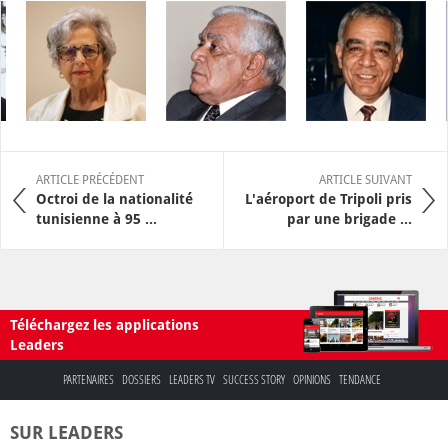
ARTICLE PRÉCÉDENT
ARTICLE SUIVANT
Octroi de la nationalité
L'aéroport de Tripoli pris
tunisienne à 95 ...
par une brigade ...
Téléchargez les applications
Leaders
PARTENAIRES
DOSSIERS
LEADERS TV
SUCCESS STORY
OPINIONS
TENDANCE
SUR LEADERS