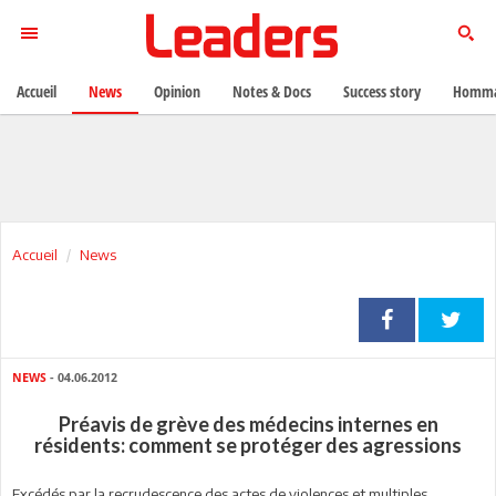
Accueil
News
Opinion
Notes & Docs
Success story
Homma
Accueil
News
NEWS
- 04.06.2012
Préavis de grève des médecins internes en
résidents: comment se protéger des agressions
Excédés par la recrudescence des actes de violences et multiples